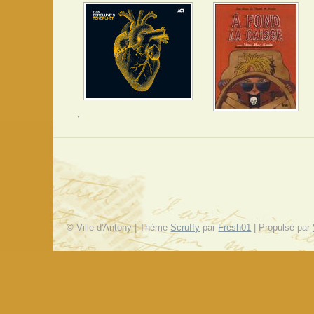
© Ville d'Antony | Thème
Scruffy
par
Fresh01
| Propulsé par