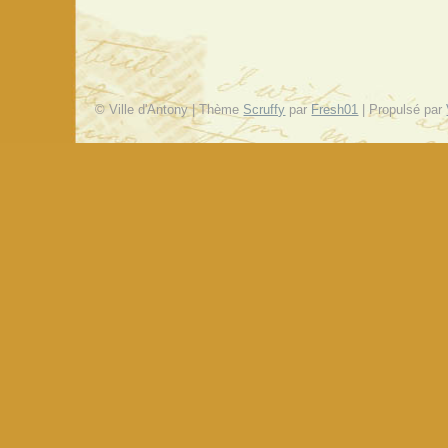
© Ville d'Antony | Thème
Scruffy
par
Fresh01
| Propulsé par