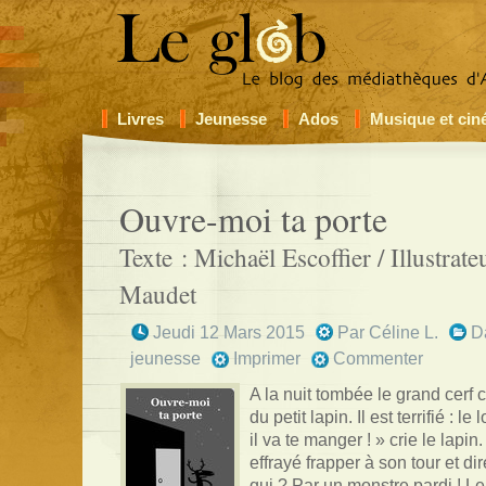
Livres
Jeunesse
Ados
Musique et ci
Ouvre-moi ta porte
Texte : Michaël Escoffier / Illustrat
Maudet
Jeudi 12 Mars 2015
Par
Céline L.
D
jeunesse
Imprimer
Commenter
A la nuit tombée le grand cerf 
du petit lapin. Il est terrifié : l
il va te manger ! » crie le lapin
effrayé frapper à son tour et dir
qui ? Par un monstre pardi ! Le 