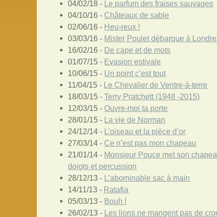
04/02/18 -
Le parfum des fraises sauvages
04/10/16 -
Châteaux de sable
02/06/16 -
Heu-reux !
03/03/16 -
Mister Poulet débarque à Londre
16/02/16 -
De cape et de mots
01/07/15 -
Evasion estivale
10/06/15 -
Un point c’est tout
11/04/15 -
Le Chevalier de Ventre-à-terre
18/03/15 -
Terry Pratchett (1948 -2015)
12/03/15 -
Ouvre-moi ta porte
28/01/15 -
La vie de Norman
24/12/14 -
L’oiseau et la pièce d’or
27/03/14 -
Ce n’est pas mon chapeau
21/01/14 -
Monsieur Pouce met son chapeau
doigts et percussion
28/12/13 -
L’abominable sac à main
14/11/13 -
Ratafia
05/03/13 -
Bouh !
26/02/13 -
Les lions ne mangent pas de cro