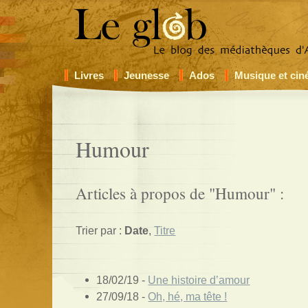
Livres
Jeunesse
Ados
Musique et ci
Humour
Articles à propos de "Humour" :
Trier par :
Date
,
Titre
18/02/19 -
Une histoire d’amour
27/09/18 -
Oh, hé, ma tête !