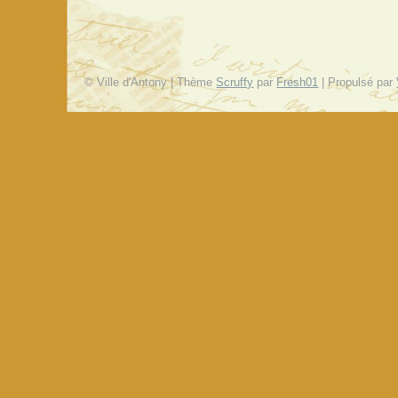
© Ville d'Antony | Thème
Scruffy
par
Fresh01
| Propulsé par