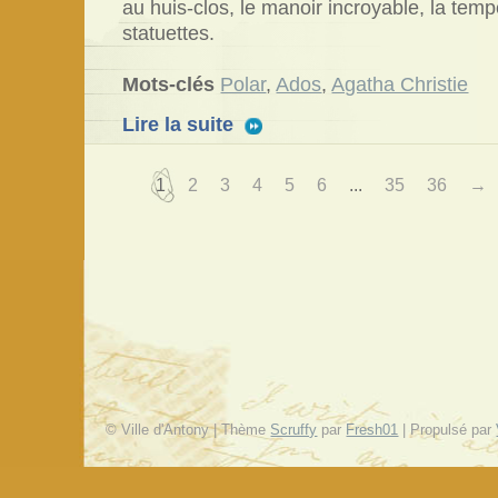
au huis-clos, le manoir incroyable, la temp
statuettes.
Mots-clés
Polar
,
Ados
,
Agatha Christie
Lire la suite
1
2
3
4
5
6
...
35
36
→
© Ville d'Antony | Thème
Scruffy
par
Fresh01
| Propulsé par