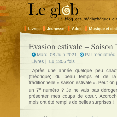
Livres
Jeunesse
Ados
Musique et ci
Evasion estivale – Saison 
Mardi 08 Juin 2021
Par
médiathèqu
Livres
| Lu 1305 fois
Après une année quelque peu chaotiq
(théorique) du beau temps et de la
traditionnelle « saison estivale ». Peut-on 
e
un 7
numéro ? Je ne vais pas déroger
présenter mes coups de cœur. Accroche
mois ont été remplis de belles surprises !