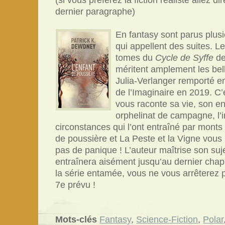
(si vous préférez la fiction réaliste allez d
dernier paragraphe)
En fantasy sont parus plu
qui appellent des suites. L
tomes du
Cycle de Syffe
de
méritent amplement les belle
Julia-Verlanger remporté e
de l’Imaginaire en 2019. C’
vous raconte sa vie, son e
orphelinat de campagne, l’i
circonstances qui l’ont entraîné par monts 
de poussière et La Peste et la Vigne vous 
pas de panique ! L’auteur maîtrise son suj
entraînera aisément jusqu’au dernier chapit
la série entamée, vous ne vous arrêterez p
7e prévu !
Mots-clés
Fantasy
,
Science-Fiction
,
Polar