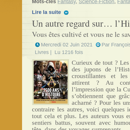
Mots-clés
Fantasy
,
Science-Fiction
,
Fanta
Lire la suite
Un autre regard sur… l’Hi
Vous êtes cultivé et vous ne le sa
Mercredi 02 Juin 2021
Par
Françoi
Livres
| Lu 1216 fois
Curieux de tout ? Les
des jupons de l’Hist
croustillantes et le
attirent ? Au cont
l’impression que la Cu
s’obtiennent que grâc
acharné ? Pour les un
contraire les autres, voici quelques 
tout cela et plus. Les auteurs vous e
sentiers battus, souvent
avec humou
tête, dans des voyages surprenants.