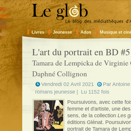
Livres
Jeunesse
Ados
Musique et ci
L'art du portrait en BD #5
Tamara de Lempicka de Virginie
Daphné Collignon
Vendredi 02 Avril 2021
Par
Antoine
romans jeunesse
| Lu 1152 fois
Poursuivons, avec cette fois
femme et d'artiste, une des
sens, de la collection
Les g
éditions Glénat. Poursuivo
portrait de Tamara de Lemp