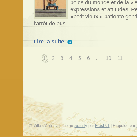
poids du monde et de la vie
expressions et attitudes. 
«petit vieux » patiente gen
l’arrêt de bus…
Lire la suite
1
2
3
4
5
6
...
10
11
→
© Ville d'Antony | Thème
Scruffy
par
Fresh01
| Propulsé par