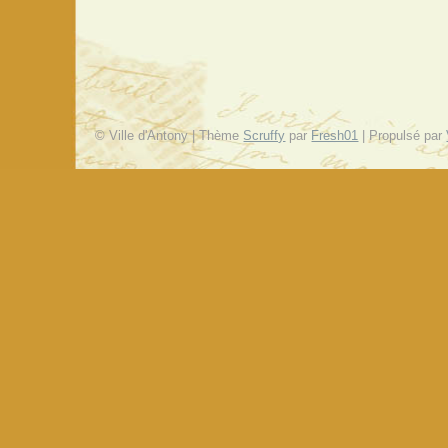
© Ville d'Antony | Thème
Scruffy
par
Fresh01
| Propulsé par