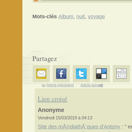
Mots-clés
Album
,
nuit
,
voyage
Partagez
Article précédent
Article suivant
Lien croisé
Anonyme
Vendredi 15/03/2019 à 04:13
Site des mÃ©diathÃ¨ques d'Antony
: " e