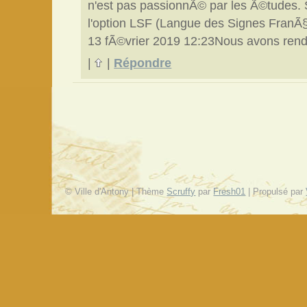
n'est pas passionnÃ© par les Ã©tudes. S
l'option LSF (Langue des Signes FranÃ§
13 fÃ©vrier 2019 12:23Nous avons ren
|
|
Répondre
© Ville d'Antony | Thème
Scruffy
par
Fresh01
| Propulsé par