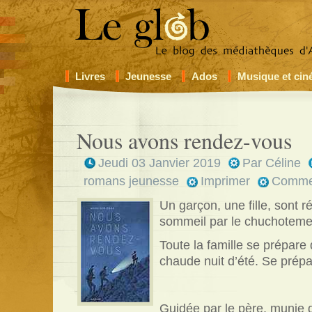
Livres
Jeunesse
Ados
Musique et ci
Nous avons rendez-vous
Jeudi 03 Janvier 2019
Par
Céline
romans jeunesse
Imprimer
Comme
Un garçon, une fille, sont ré
sommeil par le chuchoteme
Toute la famille se prépare
chaude nuit d’été. Se prépa
Guidée par le père, munie 