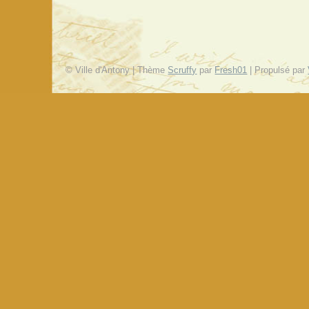
© Ville d'Antony | Thème
Scruffy
par
Fresh01
| Propulsé par