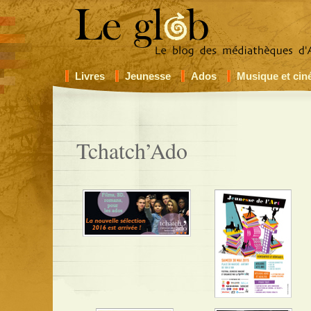
Livres
Jeunesse
Ados
Musique et ci
Tchatch’Ado