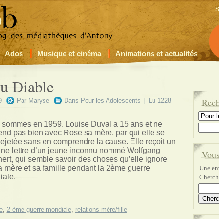
S
Ados
Musique et cinéma
Animations et actualités
du Diable
Rech
9
Par
Maryse
Dans
Pour les Adolescents
| Lu 1228
 sommes en 1959. Louise Duval a 15 ans et ne
end pas bien avec Rose sa mère, par qui elle se
rejetée sans en comprendre la cause. Elle reçoit un
une lettre d’un jeune inconnu nommé Wolfgang
Vous
ert, qui semble savoir des choses qu’elle ignore
a mère et sa famille pendant la 2ème guerre
Une env
iale.
Cherche
e
,
2 ème guerre mondiale
,
relations mère/fille