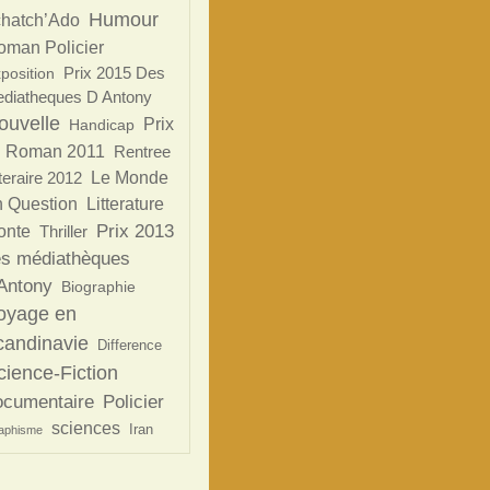
Humour
chatch’Ado
oman Policier
Prix 2015 Des
position
diatheques D Antony
ouvelle
Prix
Handicap
 Roman 2011
Rentree
tteraire 2012
Le Monde
 Question
Litterature
Prix 2013
onte
Thriller
s médiathèques
Antony
Biographie
oyage en
candinavie
Difference
cience-Fiction
ocumentaire
Policier
sciences
Iran
aphisme