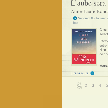
L’aube sera
Anne-Laure Bon
Vendredi 05 Janvier 
fois
C’est
sélect
L’Aub
entre 
Nine 
ce cha
Mots-
Lire la suite
1
2
3
4
5