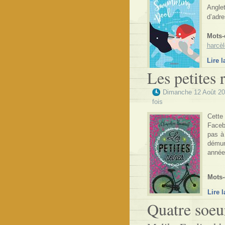
Angle
d’adre
Mots-
harcè
Lire l
Les petites 
Dimanche 12 Août 2
fois
Cette
Faceb
pas à
démun
année
Mots-
Lire l
Quatre soeu