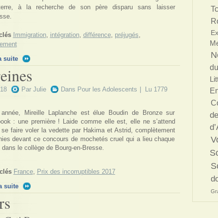
terre, à la recherche de son père disparu sans laisser
T
sse.
R
Ex
clés
Immigration
,
intégration
,
différence
,
préjugés
,
Me
lement
N
a suite
du
reines
Li
018
Par
Julie
Dans
Pour les Adolescents
| Lu 1779
En
C
 année, Mireille Laplanche est élue Boudin de Bronze sur
de
ook : une première ! Laide comme elle est, elle ne s’attend
d’
 se faire voler la vedette par Hakima et Astrid, complètement
V
ies devant ce concours de mochetés cruel qui a lieu chaque
 dans le collège de Bourg-en-Bresse.
S
S
clés
France
,
Prix des incorruptibles 2017
d
a suite
Gr
rs