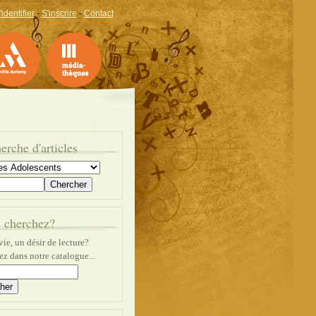
'identifier
-
S'inscrire
-
Contact
erche d'articles
 cherchez?
ie, un désir de lecture?
z dans notre catalogue...