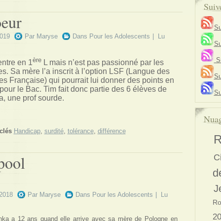
Suiv
oeur
Su
2019
Par
Maryse
Dans
Pour les Adolescents
| Lu
Su
ère
Su
entre en 1
L mais n’est pas passionné par les
s. Sa mère l’a inscrit à l’option LSF (Langue des
Su
s Française) qui pourrait lui donner des points en
pour le Bac. Tim fait donc partie des 6 élèves de
Su
a, une prof sourde.
Nuag
clés
Handicap
,
surdité
,
tolérance
,
différence
R
pool
C
d
J
 2018
Par
Maryse
Dans
Pour les Adolescents
| Lu
Ro
2
nka a 12 ans quand elle arrive avec sa mère de Pologne en