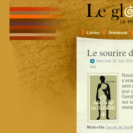
Livres
Jeunesse
Le sourire 
Mercredi 19 Juin 201
fois
Nous
s’ent
sent 
jour 
Gersh
sur s
mond
Mots-clés
Secret de famill