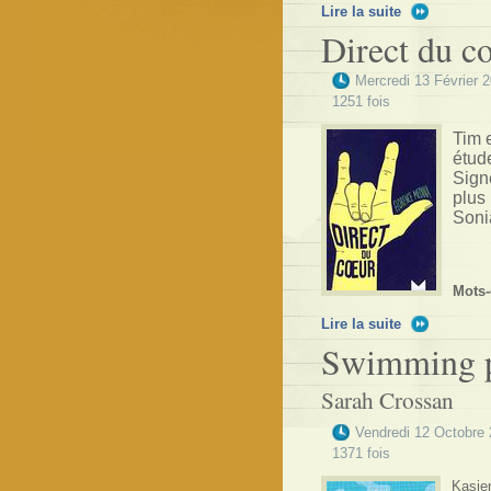
Lire la suite
Direct du c
Mercredi 13 Février 
1251 fois
Tim 
étude
Signe
plus 
Soni
Mots-
Lire la suite
Swimming 
Sarah Crossan
Vendredi 12 Octobre
1371 fois
Kasie