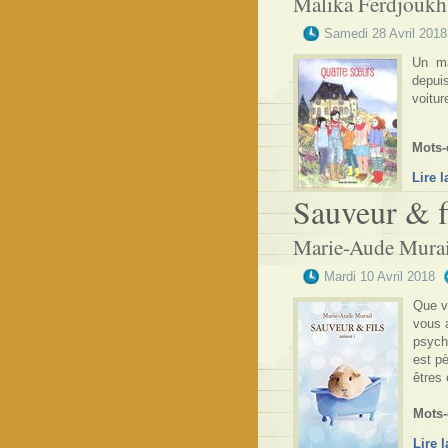
Malika Ferdjoukh,
Samedi 28 Avril 2018
Un ma
depui
voitur
Mots-
Lire l
Sauveur & f
Marie-Aude Murai
Mardi 10 Avril 2018
Que vo
vous a
psych
est pè
êtres 
Mots-
Lire l