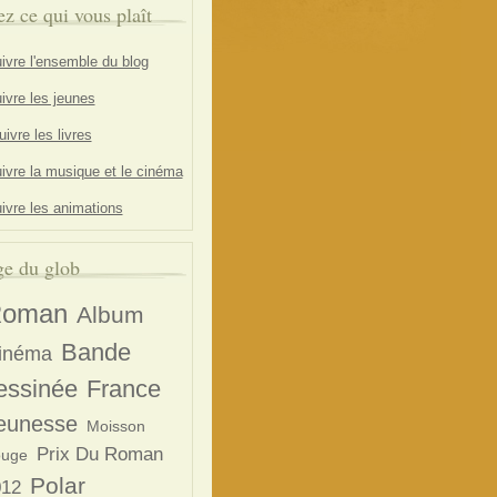
ez ce qui vous plaît
ivre l'ensemble du blog
ivre les jeunes
ivre les livres
ivre la musique et le cinéma
ivre les animations
e du glob
oman
Album
Bande
inéma
essinée
France
eunesse
Moisson
Prix Du Roman
uge
Polar
012