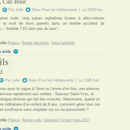
 Cati Baur
Par
Julie
Dans
Pour les Adolescents
| Lu 2209 fois
noir isolé, cinq sœurs orphelines livrées à elles-mêmes
s la mort de leurs parents dans un terrible accident de
e… Sordide ? Eh bien pas du tout !
clés
France
,
Bande-dessinée
,
Saga familiale
a suite
ils
l
Par Julie
Dans
Pour les Adolescents
| Lu 1395 fois
us ayez le vague à l’âme ou l’envie d’en finir, une adresse
rrivera rapidement aux oreilles : Sauveur Saint-Yves, le
ologue-clinicien qui fait des miracles. Néanmoins, quand on
re célibataire d’un enfant de 8 ans, comment gérer tous ces
en souffrance sans empiéter sur sa vie personnelle ?
clés
France
,
Roman ado
,
Sélection Tchatch’ado 2017
a suite