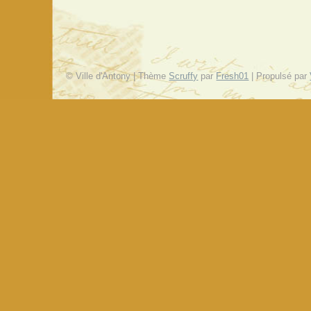
© Ville d'Antony | Thème
Scruffy
par
Fresh01
| Propulsé par