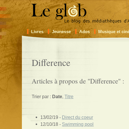
Livres
Jeunesse
Ados
Musique et ci
Difference
Articles à propos de "Difference" :
Trier par :
Date
,
Titre
13/02/19 -
Direct du coeur
12/10/18 -
Swimming pool