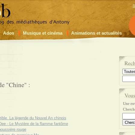
S
Ados
Musique et cinéma
Animations et actualités
Rech
de "Chine" :
Vous
Une env
Cherche
rrible. La légende du Nouvel An chinois
Dee - Le Mystère de la flamme fantôme
poussière rouge