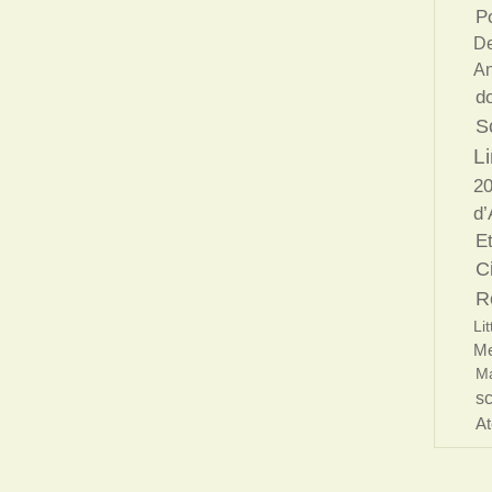
Po
De
An
d
S
Li
20
d’
E
C
R
Lit
Me
Ma
s
At