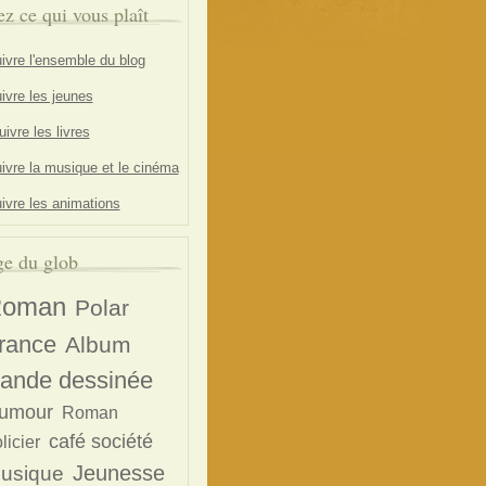
ez ce qui vous plaît
ivre l'ensemble du blog
ivre les jeunes
ivre les livres
ivre la musique et le cinéma
ivre les animations
e du glob
oman
Polar
rance
Album
ande dessinée
umour
Roman
café société
licier
Jeunesse
usique