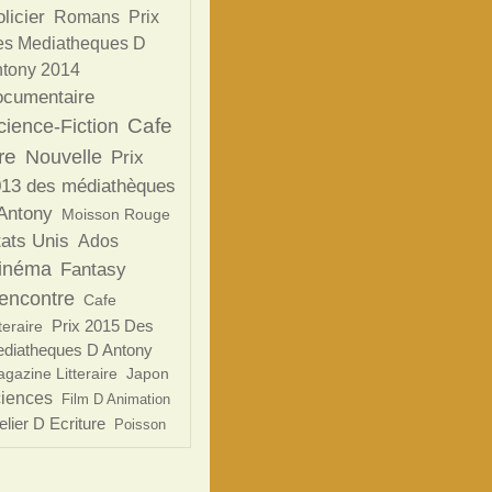
licier
Romans
Prix
s Mediatheques D
tony 2014
ocumentaire
Cafe
cience-Fiction
re
Nouvelle
Prix
13 des médiathèques
Antony
Moisson Rouge
tats Unis
Ados
inéma
Fantasy
encontre
Cafe
Prix 2015 Des
teraire
diatheques D Antony
gazine Litteraire
Japon
ciences
Film D Animation
elier D Ecriture
Poisson