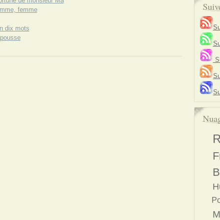
ortune de monsieur Ma
Suiv
emme, femme
Su
n dix mots
-pousse
Su
Su
Su
Su
Nuag
R
F
B
H
Po
M