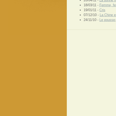
20/04/11 -
La bonne f
18/03/11 -
Femme, f
19/01/11 -
Cris
07/12/10 -
La Chine e
24/11/10 -
Le pousse