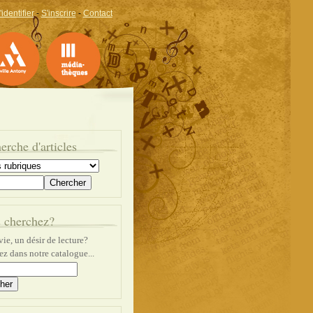
'identifier
-
S'inscrire
-
Contact
erche d'articles
 cherchez?
ie, un désir de lecture?
z dans notre catalogue...