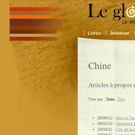
Livres
Jeunesse
Chine
Articles à propos 
Trier par :
Date
,
Titre
28/08/12 -
Nian le Te
08/02/12 -
Detective 
20/04/11 -
Cité de la 