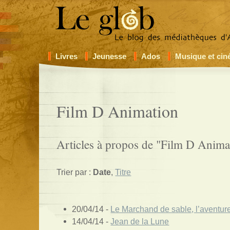
Livres
Jeunesse
Ados
Musique et ci
Film D Animation
Articles à propos de "Film D Animat
Trier par :
Date
,
Titre
20/04/14 -
Le Marchand de sable, l’aventur
14/04/14 -
Jean de la Lune