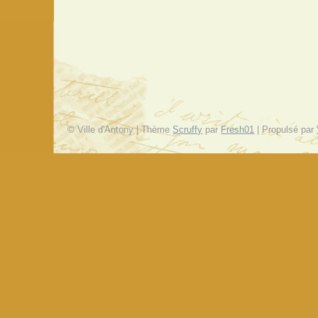
© Ville d'Antony | Thème
Scruffy
par
Fresh01
| Propulsé par