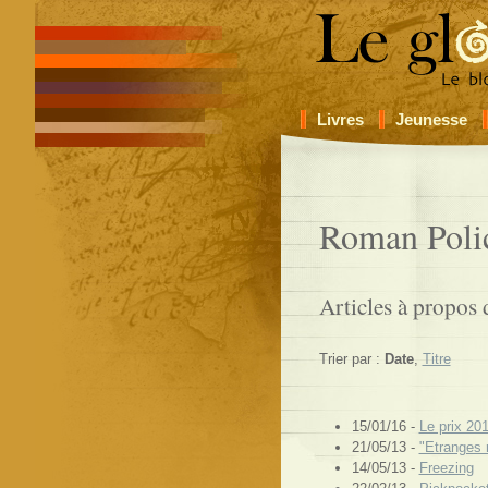
Livres
Jeunesse
Roman Poli
Articles à propos 
Trier par :
Date
,
Titre
15/01/16 -
Le prix 20
21/05/13 -
"Etranges 
14/05/13 -
Freezing