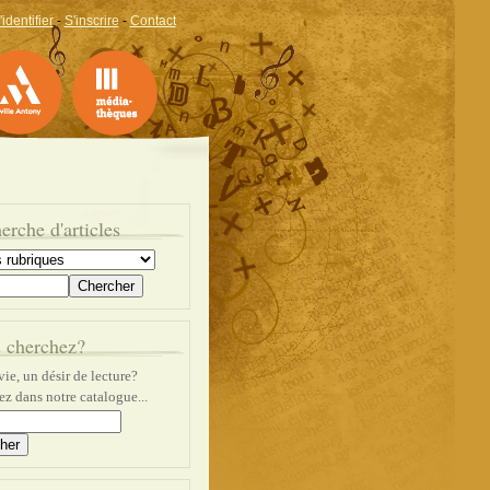
'identifier
-
S'inscrire
-
Contact
erche d'articles
 cherchez?
ie, un désir de lecture?
z dans notre catalogue...