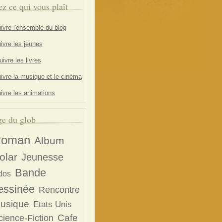
ez ce qui vous plaît
ivre l'ensemble du blog
ivre les jeunes
ivre les livres
ivre la musique et le cinéma
ivre les animations
e du glob
oman
Album
olar
Jeunesse
Bande
dos
essinée
Rencontre
usique
Etats Unis
Cafe
cience-Fiction