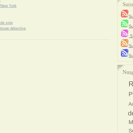
t
Suiv
 New York
Su
de soie
Su
swe détective
Su
Su
Su
Nuag
R
P
A
d
M
S