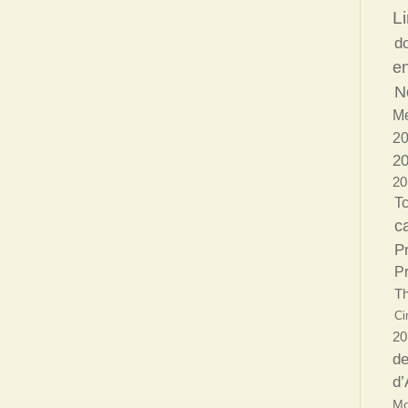
Li
d
e
N
Me
2
20
20
T
c
P
P
Th
Ci
20
de
d’
Mo