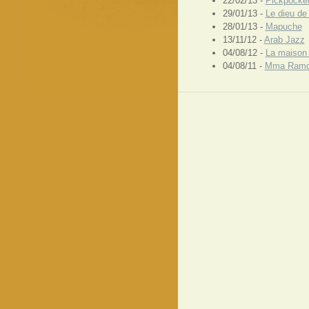
22/02/13 -
Pickpocke
29/01/13 -
Le dieu de
28/01/13 -
Mapuche
13/11/12 -
Arab Jazz
04/08/12 -
La maison 
04/08/11 -
Mma Ramot