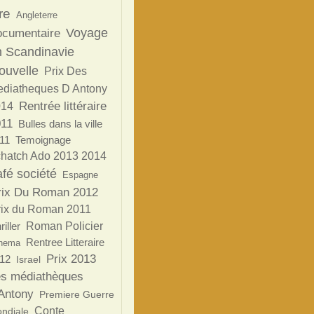
re
Angleterre
Voyage
ocumentaire
n Scandinavie
ouvelle
Prix Des
diatheques D Antony
Rentrée littéraire
014
11
Bulles dans la ville
11
Temoignage
chatch Ado 2013 2014
afé société
Espagne
rix Du Roman 2012
rix du Roman 2011
riller
Roman Policier
Rentree Litteraire
nema
Prix 2013
12
Israel
s médiathèques
Antony
Premiere Guerre
Conte
ndiale