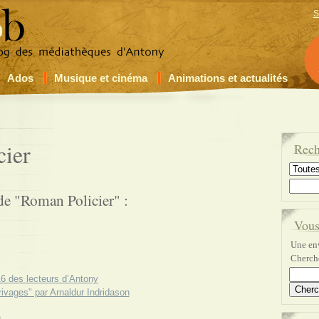
S
Ados
Musique et cinéma
Animations et actualités
cier
Rech
de "Roman Policier" :
Vous
Une env
Cherche
16 des lecteurs d’Antony
rivages" par Arnaldur Indridason