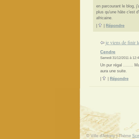
en parcourant le blog, j'
plus qu'une hâte c'est d
africaine.
|
|
Répondre
je viens de finir le
Cendre
Samedi 31/12/2011 à 12:
Un pur régal ........ 
aura une suite.
|
|
Répondre
© Ville d'Antony | Thème
Scr