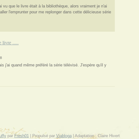
ai vu que le livre était à la bibliothèque, alors vraiment je n'ai
'aller l'emprunter pour me replonger dans cette délicieuse série
 livre .....
48
Mais j'ai quand même préféré la série télévisé. J'espère qu'il y
uffy
par
Fresh01
| Propulsé par
Viabloga
| Adaptation : Claire Hivert