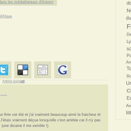
ans les médiathèques d'Antony
d
N
Afrique
du
F
De
L
s
Po
An
T
Ro
Article suivant
Un
C
.....
Ec
An
li
sur Arte cet été et j'ai vraiment beaucoup aimé la fraicheur et
J'étais vraiment déçue lorsqu'elle c'est arrétée car il n'y pas
(une dizaine il me semble !).