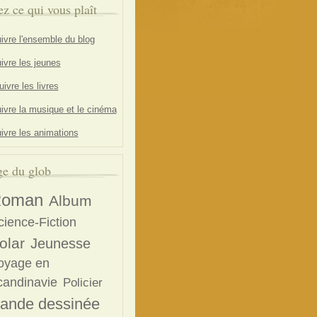
ez ce qui vous plaît
ivre l'ensemble du blog
ivre les jeunes
ivre les livres
ivre la musique et le cinéma
ivre les animations
e du glob
oman
Album
cience-Fiction
olar
Jeunesse
oyage en
candinavie
Policier
ande dessinée