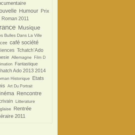
ocumentaire
ouvelle
Humour
Prix
 Roman 2011
rance
Musique
s Bulles Dans La Ville
café société
ycee
ciences
Tchatch’Ado
esie
Allemagne
Film D
Fantastique
imation
chatch Ado 2013 2014
Etats
man Historique
is
Art Du Portrait
inéma
Rencontre
rivain
Litterature
Rentrée
glaise
ttéraire 2011