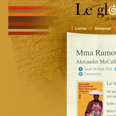
Livres
Jeunesse
Mma Ramots
Alexander McCall
Jeudi 04 Août 2011
Commenter
La s
Un pur
son p
Enfin 
Mma Ra
son d