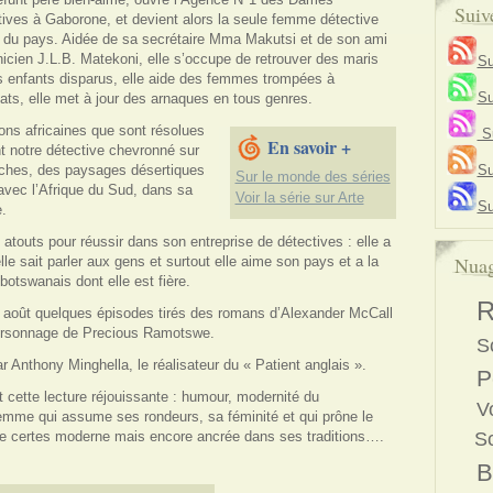
Suiv
ives à Gaborone, et devient alors la seule femme détective
 du pays. Aidée de sa secrétaire Mma Makutsi et de son ami
cien J.L.B. Matekoni, elle s’occupe de retrouver des maris
Su
 enfants disparus, elle aide des femmes trompées à
Su
cats, elle met à jour des arnaques en tous genres.
ions africaines que sont résolues
Su
En savoir +
 notre détective chevronné sur
ches, des paysages désertiques
Su
Sur le monde des séries
 avec l’Afrique du Sud, dans sa
Voir la série sur Arte
Su
.
outs pour réussir dans son entreprise de détectives : elle a
Nuag
, elle sait parler aux gens et surtout elle aime son pays et a la
botswanais dont elle est fière.
R
5 août quelques épisodes tirés des romans d’Alexander McCall
ersonnage de Precious Ramotswe.
S
ar Anthony Minghella, le réalisateur du « Patient anglais ».
P
 cette lecture réjouissante : humour, modernité du
V
emme qui assume ses rondeurs, sa féminité et qui prône le
e certes moderne mais encore ancrée dans ses traditions….
S
B