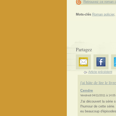
Retrouvez ce roman d
Mots-clés
Roman policier
,
Partagez
Article précédent
j'ai hâte de lire le livre 
Cendre
Vendredi 04/11/2011 à 14:05
J'ai découvert la série 
l'humour de cette série. 
eu beaucoup d'épisodes 