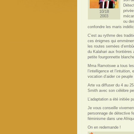
Détect
privée
10/18
2003
mécani
ou des
confondre les maris indéli
C’est au rythme des tradit
ces énigmes qui emmènent
les routes semées d’embû
du Kalahari aux frontières
petite fourgonnette blanche
Mma Ramotswe a tous les at
l’intelligence et l’intuition
vocation d’aider ce peuple 
Arte va diffuser du 4 au 2
Smith avec son célèbre p
L’adaptation a été initiée p
Je vous conseille vivement
personnage de détective f
féminisme dans une Afriqu
On en redemande !