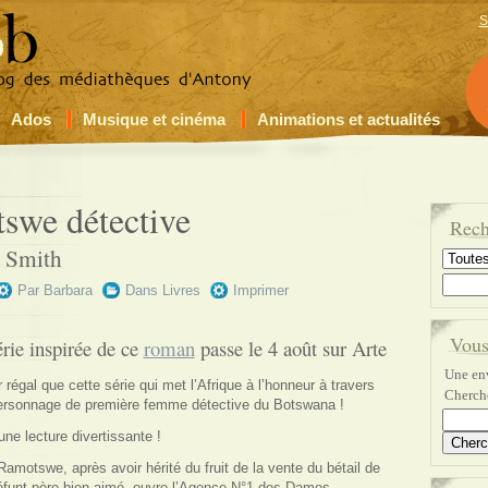
S
Ados
Musique et cinéma
Animations et actualités
we détective
Rech
 Smith
Par
Barbara
Dans
Livres
Imprimer
Vous
érie inspirée de ce
roman
passe le 4 août sur Arte
Une env
 régal que cette série qui met l’Afrique à l’honneur à travers
Cherche
ersonnage de première femme détective du Botswana !
une lecture divertissante !
motswe, après avoir hérité du fruit de la vente du bétail de
éfunt père bien-aimé, ouvre l’Agence N°1 des Dames