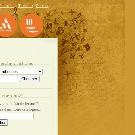
'identifier
-
S'inscrire
-
Contact
erche d'articles
 cherchez?
ie, un désir de lecture?
z dans notre catalogue...