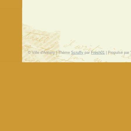
© Ville d'Antony | Thème
Scruffy
par
Fresh01
| Propulsé par