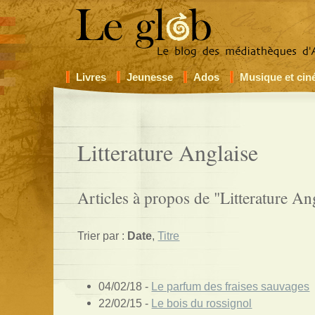
Livres
Jeunesse
Ados
Musique et ci
Litterature Anglaise
Articles à propos de "Litterature Ang
Trier par :
Date
,
Titre
04/02/18 -
Le parfum des fraises sauvages
22/02/15 -
Le bois du rossignol