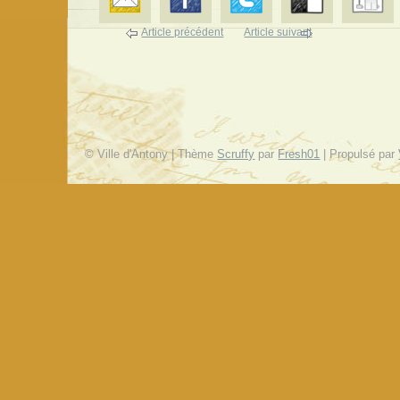
Article précédent
Article suivant
© Ville d'Antony | Thème
Scruffy
par
Fresh01
| Propulsé par