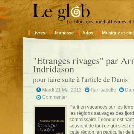
Livres
Jeunesse
Ados
Musique et ci
"Etranges rivages" par Ar
Indridason
pour faire suite à l'article de Danis
Mardi 21 Mai 2013
Par
Isabelle
Da
Commenter
Parti en vacances sur les ter
les régions sauvages des fjords
commissaire Erlendur est hanté
souvient de tout ce qui s'est 
cette région, en particulier de 