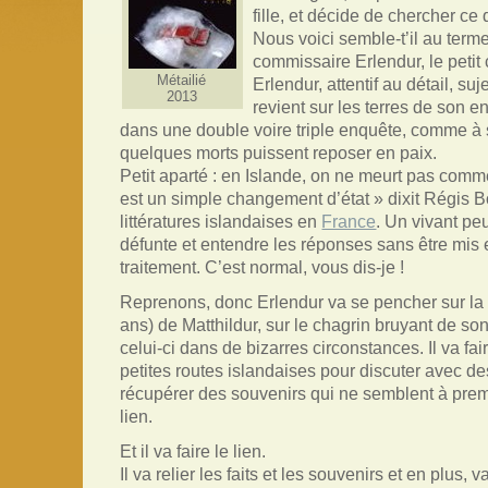
fille, et décide de chercher ce q
Nous voici semble-t’il au term
commissaire Erlendur, le petit
Métailié
Erlendur, attentif au détail, suje
2013
revient sur les terres de son en
dans une double voire triple enquête, comme à
quelques morts puissent reposer en paix.
Petit aparté : en Islande, on ne meurt pas comm
est un simple changement d’état » dixit Régis Bo
littératures islandaises en
France
. Un vivant pe
défunte et entendre les réponses sans être mis
traitement. C’est normal, vous dis-je !
Reprenons, donc Erlendur va se pencher sur la di
ans) de Matthildur, sur le chagrin bruyant de s
celui-ci dans de bizarres circonstances. Il va fa
petites routes islandaises pour discuter avec 
récupérer des souvenirs qui ne semblent à prem
lien.
Et il va faire le lien.
Il va relier les faits et les souvenirs et en plus, v