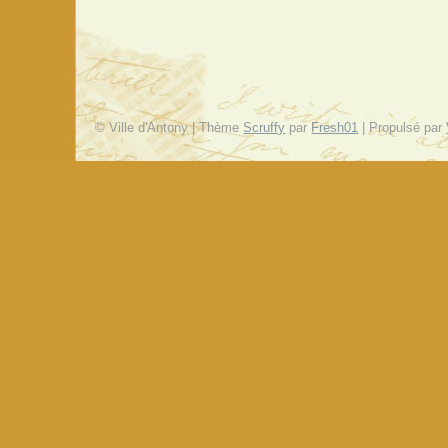
© Ville d'Antony | Thème
Scruffy
par
Fresh01
| Propulsé par