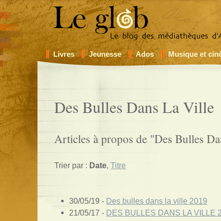
Livres
Jeunesse
Ados
Musique et ci
Des Bulles Dans La Ville
Articles à propos de "Des Bulles Dan
Trier par :
Date
,
Titre
30/05/19 -
Des bulles dans la ville 2019
21/05/17 -
DES BULLES DANS LA VILLE 