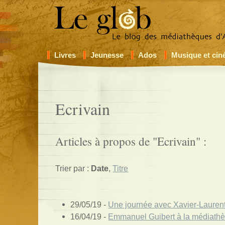
Livres
Jeunesse
Ados
Musique et ci
Ecrivain
Articles à propos de "Ecrivain" :
Trier par :
Date
,
Titre
29/05/19 -
Une journée avec Xavier-Laurent
16/04/19 -
Emmanuel Guibert à la médiath