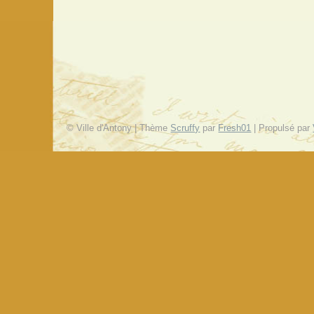
© Ville d'Antony | Thème
Scruffy
par
Fresh01
| Propulsé par