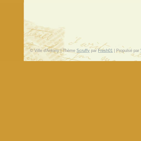
© Ville d'Antony | Thème
Scruffy
par
Fresh01
| Propulsé par