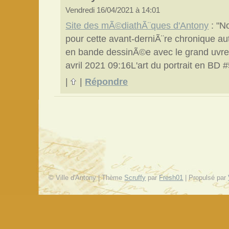
Vendredi 16/04/2021 à 14:01
Site des mÃ©diathÃ¨ques d'Antony
: "N
pour cette avant-derniÃ¨re chronique auto
en bande dessinÃ©e avec le grand uvre
avril 2021 09:16L'art du portrait en BD #
|
|
Répondre
© Ville d'Antony | Thème
Scruffy
par
Fresh01
| Propulsé par