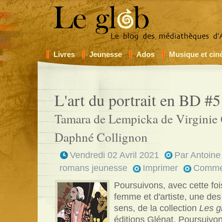
Livres
Jeunesse
Ados
Musique et ci
L'art du portrait en BD #5
Tamara de Lempicka de Virginie
Daphné Collignon
Vendredi 02 Avril 2021
Par
Antoine
romans jeunesse
Imprimer
Comme
Poursuivons, avec cette fois
femme et d'artiste, une des
sens, de la collection
Les g
éditions Glénat. Poursuivo