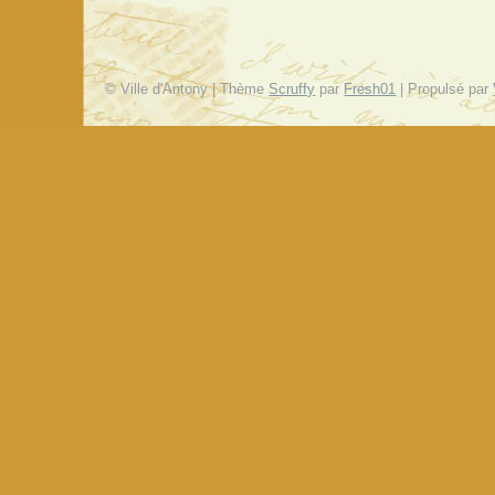
© Ville d'Antony | Thème
Scruffy
par
Fresh01
| Propulsé par