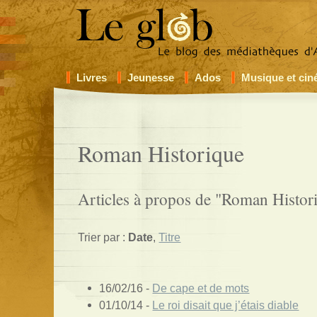
Livres
Jeunesse
Ados
Musique et ci
Roman Historique
Articles à propos de "Roman Histori
Trier par :
Date
,
Titre
16/02/16 -
De cape et de mots
01/10/14 -
Le roi disait que j’étais diable