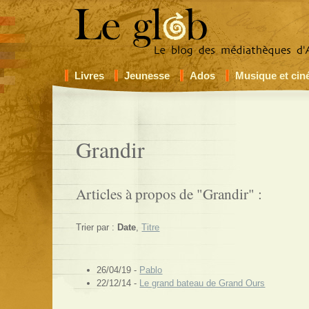
Livres
Jeunesse
Ados
Musique et ci
Grandir
Articles à propos de "Grandir" :
Trier par :
Date
,
Titre
26/04/19 -
Pablo
22/12/14 -
Le grand bateau de Grand Ours