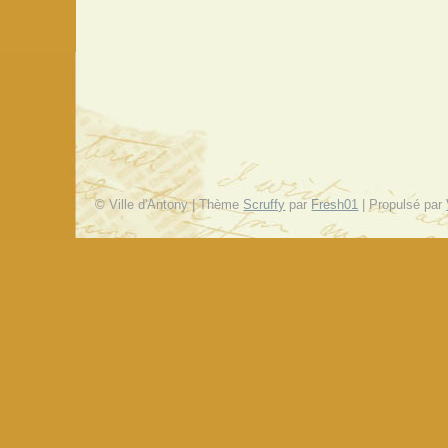
© Ville d'Antony | Thème
Scruffy
par
Fresh01
| Propulsé par