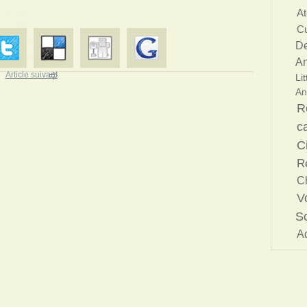
At
Cu
De
An
Article suivant
Lit
An
R
c
C
Re
C
V
S
A