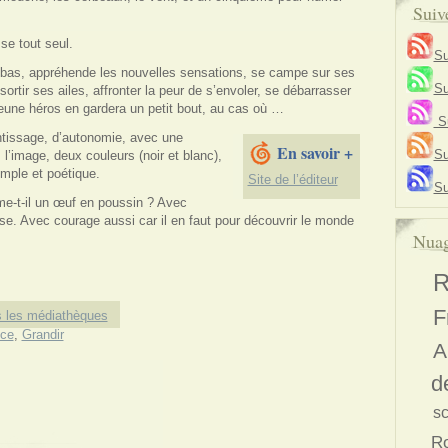
Suiv
se tout seul.
Su
e bas, appréhende les nouvelles sensations, se campe sur ses
Su
 sortir ses ailes, affronter la peur de s’envoler, se débarrasser
 jeune héros en gardera un petit bout, au cas où …
Su
ntissage, d’autonomie, avec une
En savoir +
Su
’image, deux couleurs (noir et blanc),
imple et poétique.
Site de l’éditeur
Su
me-t-il un œuf en poussin ? Avec
sse. Avec courage aussi car il en faut pour découvrir le monde
Nuag
R
F
 les médiathèques
ce
,
Grandir
A
d
s
R