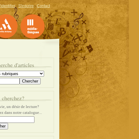
'identifier
-
S'inscrire
-
Contact
erche d'articles
 cherchez?
ie, un désir de lecture?
z dans notre catalogue...