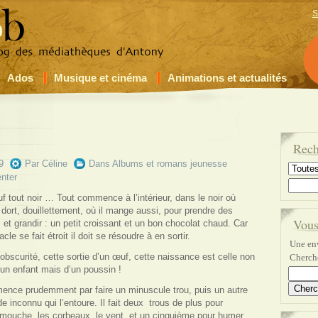
S
Ados
Musique et cinéma
Animations et actualités
Rech
9
Par
Céline
Dans
Albums et romans jeunesse
nter
f tout noir … T
out commence à l’intérieur, dans le noir où
dort, douillettement, où il mange aussi, pour prendre des
Vous
 et grandir : un petit croissant et un bon chocolat chaud. Car
tacle se fait étroit il doit se résoudre à en sortir.
Une env
obscurité, cette sortie d’un œuf, cette naissance est celle non
Cherche
un enfant mais d’un poussin !
nce prudemment par faire un minuscule trou, puis un autre
 inconnu qui l’entoure. Il fait deux
trous de plus pour
 mouche, les corbeaux, le vent, et un cinquième pour humer