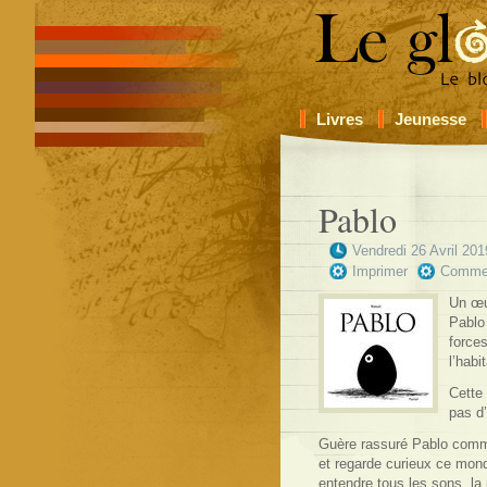
Livres
Jeunesse
Pablo
Vendredi 26 Avril 201
Imprimer
Comme
Un œu
Pablo 
forces
l’habi
Cette 
pas d’
Guère rassuré Pablo comme
et regarde curieux ce monde
entendre tous les sons, la