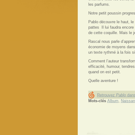
les parfums.
Notre petit poussin progres
Pablo découvre le haut, l
pattes
Il lui faudra encore
de cette coquille. Mais le
Rascal nous parle d’appre
économie de moyens dans l
un texte rythmé à la fois s
Comment l’auteur transfor
efficacité, humour, tendre
quand on est petit.
Quelle aventure !
Retrouvez
Pablo
dans
Mots-clés
Album
,
Naissan