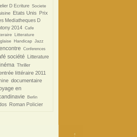
elier D Ecriture
Societe
Etats Unis
isine
Prix
s Mediatheques D
tony 2014
Cafe
teraire
Litterature
glaise
Handicap
Jazz
encontre
Conferences
afé société
Litterature
inéma
Thriller
ntrée littéraire 2011
documentaire
hine
oyage en
candinavie
Berlin
dos
Roman Policier