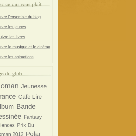
ez ce qui vous plaît
ivre l'ensemble du blog
ivre les jeunes
ivre les livres
ivre la musique et le cinéma
ivre les animations
e du glob
oman
Jeunesse
rance
Cafe Lire
Bande
lbum
essinée
Fantasy
Prix Du
ciences
Polar
oman 2012