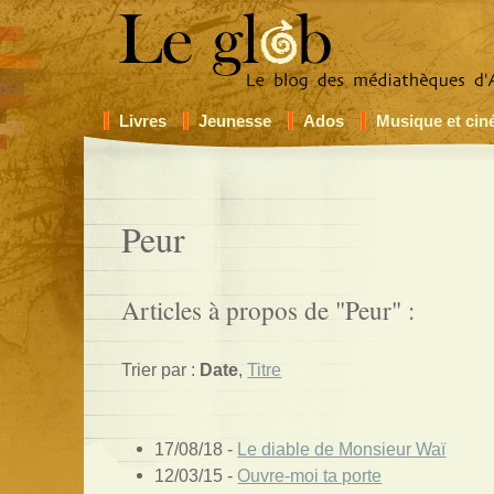
Livres
Jeunesse
Ados
Musique et ci
Peur
Articles à propos de "Peur" :
Trier par :
Date
,
Titre
17/08/18 -
Le diable de Monsieur Waï
12/03/15 -
Ouvre-moi ta porte