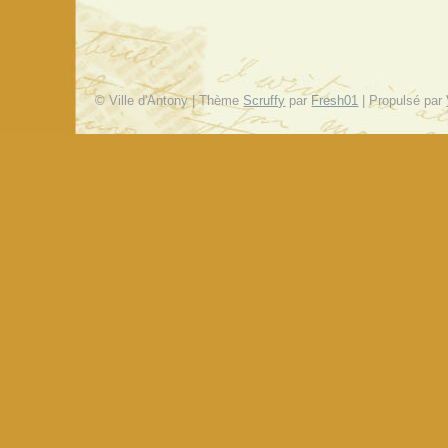
© Ville d'Antony | Thème
Scruffy
par
Fresh01
| Propulsé par