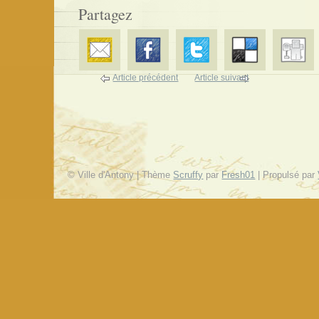
Partagez
Article précédent
Article suivant
© Ville d'Antony | Thème
Scruffy
par
Fresh01
| Propulsé par