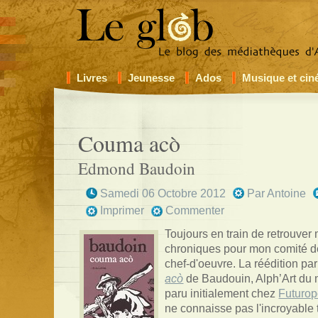
Livres
Jeunesse
Ados
Musique et ci
Couma acò
Edmond Baudoin
Samedi 06 Octobre 2012
Par
Antoine
Imprimer
Commenter
Toujours en train de retrouve
chroniques pour mon comité de
chef-d'oeuvre. La réédition pa
acò
de Baudouin, Alph’Art du 
paru initialement chez
Futurop
ne connaisse pas l'incroyable