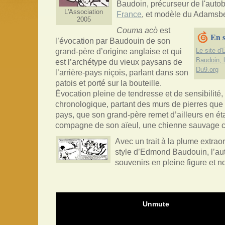
Baudoin, précurseur de l'auto
L'Association
France
, et modèle du Adamsb
2005
Couma acò
est
En s
l’évocation par Baudouin de son
grand-père d’origine anglaise et qui
Le site d
Baudoin, 
est l’archétype du vieux paysans de
Du9.org
l’arrière-pays niçois, parlant dans son
patois et porté sur la bouteille.
Évocation pleine de tendresse et de sensibilité,
chronologique, partant des murs de pierres que 
pays, que son grand-père remet d’ailleurs en éta
compagne de son aïeul, une chienne sauvage 
Avec un trait à la plume extraor
style d’Edmond Baudouin, l’au
souvenirs en pleine figure et n