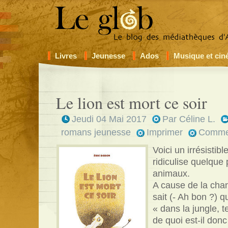
Livres
Jeunesse
Ados
Musique et ci
Le lion est mort ce soir
Jeudi 04 Mai 2017
Par
Céline L.
romans jeunesse
Imprimer
Comme
Voici un irrésistible
ridiculise quelque 
animaux.
A cause de la cha
sait (- Ah bon ?) q
« dans la jungle, t
de quoi est-il don