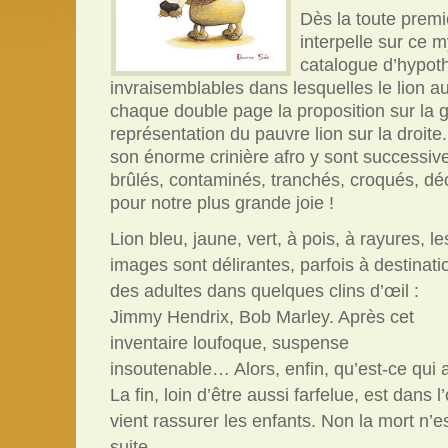
Dès la toute premi
interpelle sur ce 
catalogue d’hypoth
invraisemblables dans lesquelles le lion au
chaque double page la proposition sur la 
représentation du pauvre lion sur la droite.
son énorme crinière afro y sont successiv
brûlés, contaminés, tranchés, croqués, déc
pour notre plus grande joie !
Lion bleu, jaune, vert, à pois, à rayures, le
images sont délirantes, parfois à destinati
des adultes dans quelques clins d’œil :
Jimmy Hendrix, Bob Marley. Après cet
inventaire loufoque, suspense
insoutenable… Alors, enfin, qu’est-ce qui a
La fin, loin d’être aussi farfelue, est dans 
vient rassurer les enfants. Non la mort n’e
suite.