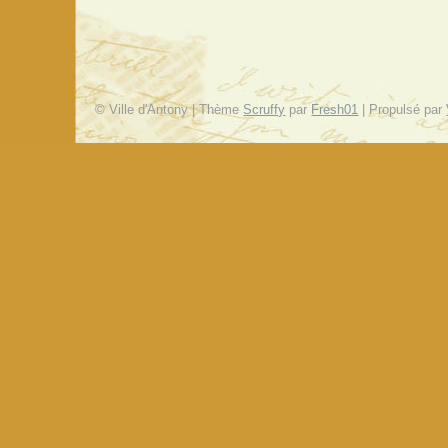
© Ville d'Antony | Thème
Scruffy
par
Fresh01
| Propulsé par