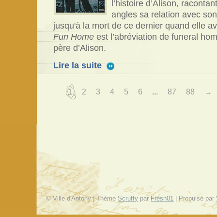
l’histoire d’Alison, racont
angles sa relation avec so
jusqu'à la mort de ce dernier quand elle ava
Fun Home
est l’abréviation de funeral home
père d’Alison.
Lire la suite
1
2
3
4
5
6
...
87
88
→
© Ville d'Antony | Thème
Scruffy
par
Fresh01
| Propulsé par