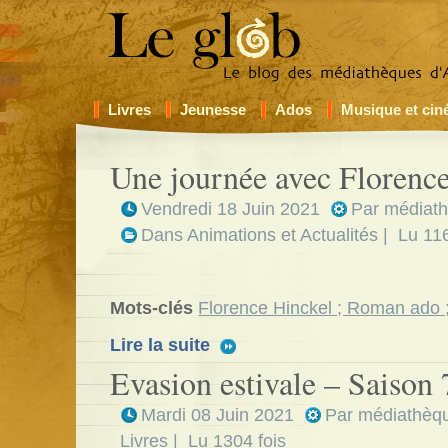
Livres
Jeunesse
Ados
Musique et ci
Une journée avec Florenc
Vendredi 18 Juin 2021
Par
médiath
Dans
Animations et Actualités
| Lu 116
Mots-clés
Florence Hinckel ; Roman ado ;
Lire la suite
Evasion estivale – Saison 
Mardi 08 Juin 2021
Par
médiathèqu
Livres
| Lu 1304 fois