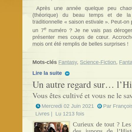
Après une année quelque peu chaotiq
(théorique) du beau temps et de la
traditionnelle « saison estivale ». Peut-on 
e
un 7
numéro ? Je ne vais pas déroger
présenter mes coups de cœur. Accroche
mois ont été remplis de belles surprises !
Mots-clés
Fantasy
,
Science-Fiction
,
Fanta
Lire la suite
Un autre regard sur… l’Hi
Vous êtes cultivé et vous ne le sa
Mercredi 02 Juin 2021
Par
Françoi
Livres
| Lu 1213 fois
Curieux de tout ? Les
des jupons de l’Hist