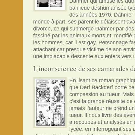
Dahmer qui amuse les autr
banlieue déshumanisée typ
des années 1970. Dahmer e
monde à part, ses parent le délaissent avan
divorce, ce qui submerge Dahmer par des
fasciné par les animaux morts et, mortifié 
les hommes, car il est gay. Personnage fas
attachant car presque victime de son env
une implacable descente aux enfers vers un
L'inconscience de ses camarades d
En lisant ce roman graphiq
que Derf Backderf porte b
compassion au tueur. Mais c
c’est la grande réussite de
jamais l’auteur ne prend une
tueur. Il nous livre des évè
a recoupés et analysés en 
lycée, en interrogeant ses