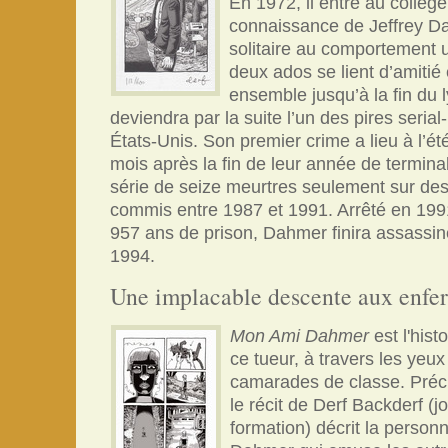
En 1972, il entre au collège, 
connaissance de Jeffrey D
solitaire au comportement 
deux ados se lient d’amitié e
ensemble jusqu’à la fin du 
deviendra par la suite l’un des pires serial-k
États-Unis. Son premier crime a lieu à l’ét
mois après la fin de leur année de terminal
série de seize meurtres seulement sur d
commis entre 1987 et 1991. Arrêté en 19
957 ans de prison, Dahmer finira assassin
1994.
Une implacable descente aux enfer
Mon Ami Dahmer
est l'hist
ce tueur, à travers les yeux
camarades de classe. Préci
le récit de Derf Backderf (j
formation) décrit la person