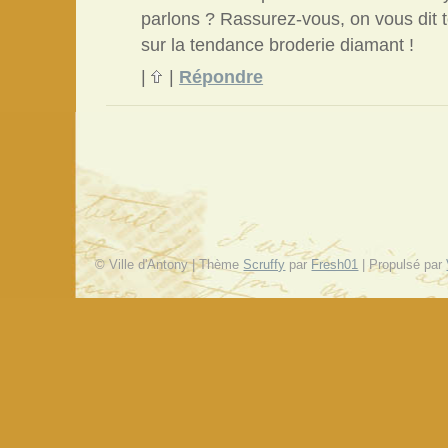
parlons ? Rassurez-vous, on vous dit t
sur la tendance broderie diamant !
|
|
Répondre
© Ville d'Antony | Thème
Scruffy
par
Fresh01
| Propulsé par