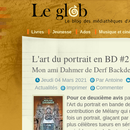
Livres
Jeunesse
Ados
Musique et ci
L'art du portrait en BD #2
Mon ami Dahmer de Derf Backde
Jeudi 04 Mars 2021
Par
Antoine
Actualités
Imprimer
Commenter
Pour ce deuxième avis
pa
l'Art du portrait en bande d
contribution de Mélany qui
fois un portrait, glaçant p
plus célèbres tueurs en sér