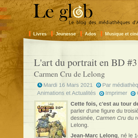
Livres
Jeunesse
Ados
Musique et ci
L'art du portrait en BD #3
Carmen Cru de Lelong
Mardi 16 Mars 2021
Par
médiathèq
Animations et Actualités
Imprimer
Cette fois, c'est au tour d
parler d'une figure du troi
dessinée,
Carmen Cru
du r
Lelong.
Jean-Marc Lelong
, né le 