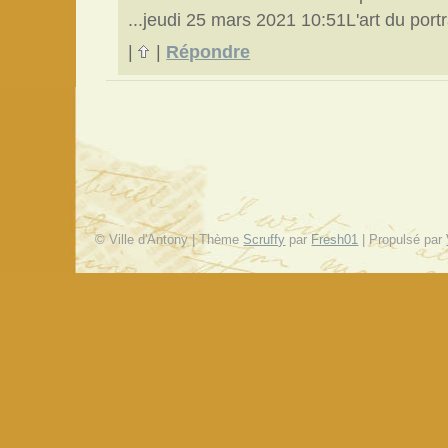
...jeudi 25 mars 2021 10:51L'art du port
|
|
Répondre
© Ville d'Antony | Thème
Scruffy
par
Fresh01
| Propulsé par