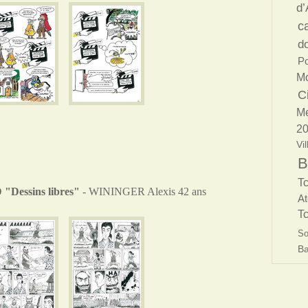
d’
c
d
Po
Mo
C
Me
2
Vil
B
T
D "Dessins libres"
- WININGER Alexis 42 ans
At
T
So
Ba