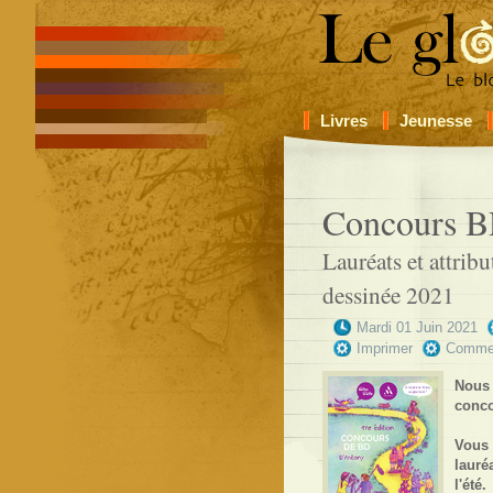
Livres
Jeunesse
Concours B
Lauréats et attrib
dessinée 2021
Mardi 01 Juin 2021
Imprimer
Comme
Nous 
conco
Vous 
lauré
l'été.