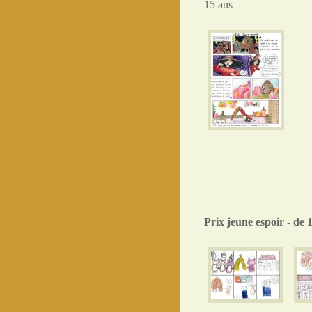
15 ans
Prix jeune espoir - de 