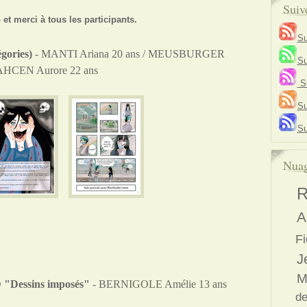
Suiv
 et merci à tous les participants.
Su
gories)
- MANTI Ariana 20 ans / MEUSBURGER
Su
AHCEN Aurore 22 ans
Su
Su
Su
Nuag
R
A
Fi
J
M
D "Dessins imposés"
- BERNIGOLE Amélie 13 ans
de