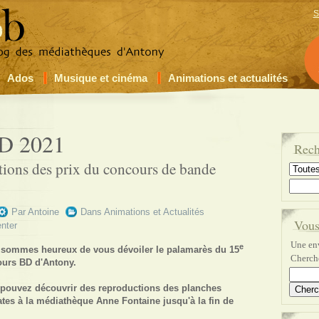
S
Ados
Musique et cinéma
Animations et actualités
D 2021
Rech
utions des prix du concours de bande
Par
Antoine
Dans
Animations et Actualités
Vous
nter
Une env
e
sommes heureux de vous dévoiler le palamarès du 15
Cherche
urs BD d'Antony.
pouvez découvrir des reproductions des planches
ates à la médiathèque Anne Fontaine jusqu'à la fin de