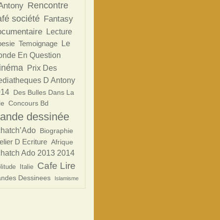
Rencontre
Antony
afé société
Fantasy
ocumentaire
Lecture
esie
Temoignage
Le
nde En Question
inéma
Prix Des
diatheques D Antony
014
Des Bulles Dans La
le
Concours Bd
ande dessinée
chatch’Ado
Biographie
elier D Ecriture
Afrique
chatch Ado 2013 2014
Cafe Lire
litude
Italie
ndes Dessinees
Islamisme