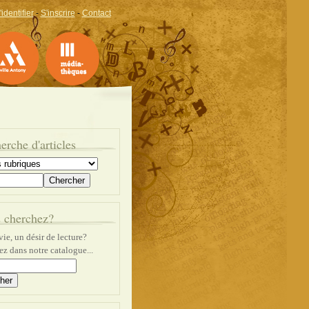
'identifier
-
S'inscrire
-
Contact
erche d'articles
 cherchez?
ie, un désir de lecture?
z dans notre catalogue...