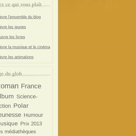
ez ce qui vous plaît
ivre l'ensemble du blog
ivre les jeunes
ivre les livres
ivre la musique et le cinéma
ivre les animations
e du glob
oman
France
lbum
Science-
Polar
ction
eunesse
Humour
usique
Prix 2013
s médiathèques