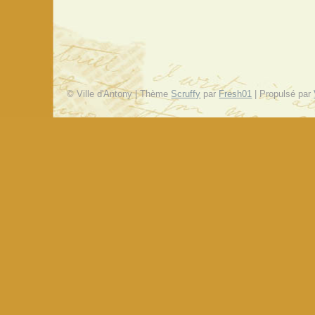
© Ville d'Antony | Thème
Scruffy
par
Fresh01
| Propulsé par