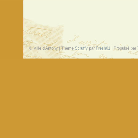
© Ville d'Antony | Thème
Scruffy
par
Fresh01
| Propulsé par