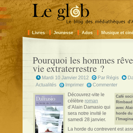
Livres
Jeunesse
Ados
Musique et ci
Pourquoi les hommes rêven
vie extraterrestre ?
Mardi 10 Janvier 2012
Par
Régis
D
Actualités
Imprimer
Commenter
Découvrez-vite le
Café soci
célèbre
roman
Rimbaud 
d’Alain Damasio qui
avec Ala
sera notre invité le
horde du 
samedi 28 janvier.
l’Imagina
La horde du contrevent est ass