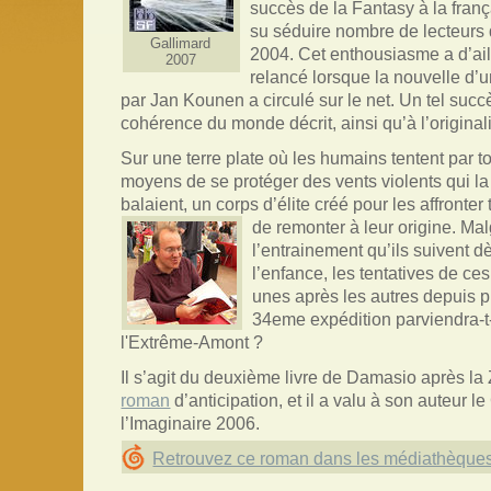
succès de la Fantasy à la franç
su séduire nombre de lecteurs 
Gallimard
2004. Cet enthousiasme a d’ai
2007
relancé lorsque la nouvelle d’
par Jan Kounen a circulé sur le net. Un tel succ
cohérence du monde décrit, ainsi qu’à l’original
Sur une terre plate où les humains tentent par t
moyens de se protéger des vents violents qui la
balaient, un corps d’élite créé pour les affronter 
de remonter
à leur origine. Ma
l’entrainement qu’ils suivent d
l’enfance, les tentatives de 
unes après les autres depuis p
34eme expédition parviendra-t-
l'Extrême-Amont ?
Il s’agit du deuxième livre de Damasio après la
roman
d’anticipation, et il a valu à son auteur l
l’Imaginaire 2006.
Retrouvez ce roman dans les médiathèque