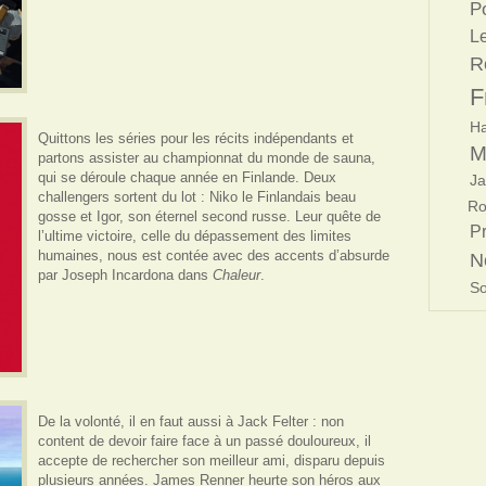
Po
L
R
F
Ha
Quittons les séries pour les récits indépendants et
M
partons assister au championnat du monde de sauna,
qui se déroule chaque année en Finlande. Deux
J
challengers sortent du lot : Niko le Finlandais beau
Ro
gosse et Igor, son éternel second russe. Leur quête de
P
l’ultime victoire, celle du dépassement des limites
humaines, nous est contée avec des accents d’absurde
N
par Joseph Incardona dans
Chaleur
.
So
De la volonté, il en faut aussi à Jack Felter : non
content de devoir faire face à un passé douloureux, il
accepte de rechercher son meilleur ami, disparu depuis
plusieurs années. James Renner heurte son héros aux