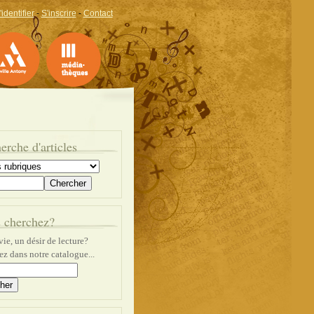
'identifier
-
S'inscrire
-
Contact
erche d'articles
 cherchez?
ie, un désir de lecture?
z dans notre catalogue...