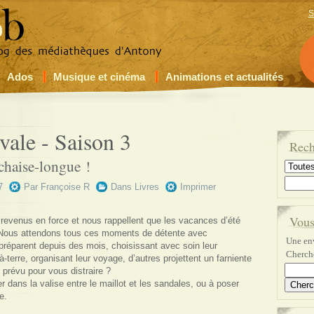
S
Ados
Musique et cinéma
Animations et actualités
vale - Saison 3
Rech
chaise-longue !
7
Par
Françoise R
Dans
Livres
Imprimer
Vous
t revenus en force et nous rappellent que les vacances d’été
 Nous attendons tous ces moments de détente avec
Une env
réparent depuis des mois, choisissant avec soin leur
Cherche
-à-terre, organisant leur voyage, d’autres projettent un farniente
prévu pour vous distraire ?
r dans la valise entre le maillot et les sandales, ou à poser
e.