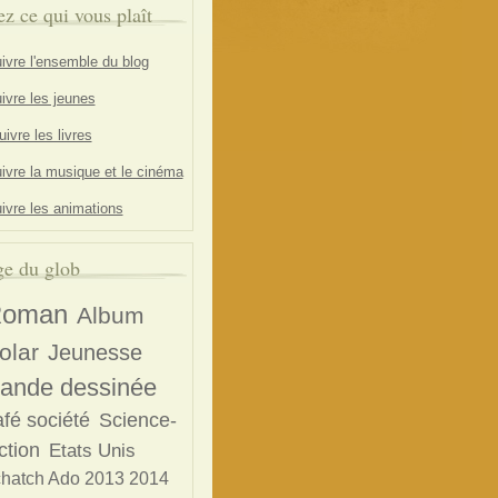
ez ce qui vous plaît
ivre l'ensemble du blog
ivre les jeunes
ivre les livres
ivre la musique et le cinéma
ivre les animations
e du glob
oman
Album
olar
Jeunesse
ande dessinée
afé société
Science-
ction
Etats Unis
chatch Ado 2013 2014