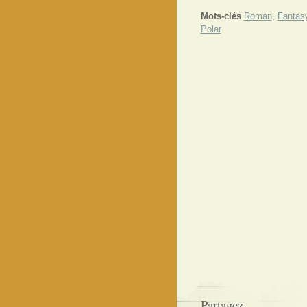
Mots-clés
Roman
,
Fantas
Polar
Partagez