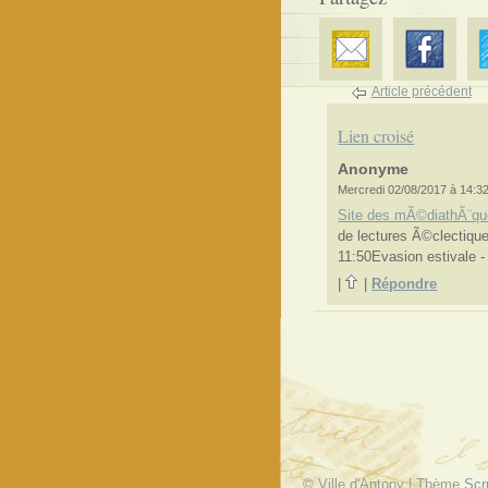
Article précédent
Lien croisé
Anonyme
Mercredi 02/08/2017 à 14:3
Site des mÃ©diathÃ¨qu
de lectures Ã©clectique
11:50Evasion estivale -
|
|
Répondre
© Ville d'Antony | Thème
Scr