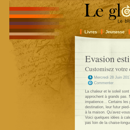
Livres
Jeunesse
Evasion esti
Customisez votre 
Mercredi 28 Juin 201
Commenter
La chaleur et le soleil son
approchent à grands pas.
impatience… Certains les p
destination, leur futur pied
à la maison. Qu’avez-vous 
Voici quelques idées à cale
pas loin de la chaise-longu