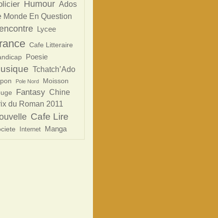
Humour
licier
Ados
e Monde En Question
encontre
Lycee
rance
Cafe Litteraire
Poesie
ndicap
usique
Tchatch’Ado
apon
Moisson
Pole Nord
Fantasy
Chine
uge
rix du Roman 2011
Cafe Lire
ouvelle
Manga
ciete
Internet