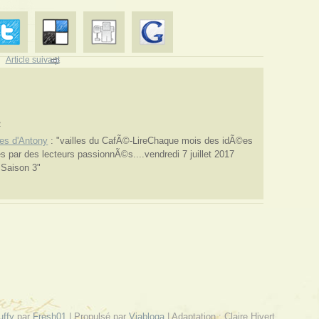
Article suivant
2
es d'Antony
: "vailles du CafÃ©-LireChaque mois des idÃ©es
s par des lecteurs passionnÃ©s....vendredi 7 juillet 2017
 Saison 3"
uffy
par
Fresh01
| Propulsé par
Viabloga
| Adaptation : Claire Hivert