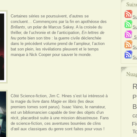
Suiv
Certaines séries se poursuivent, d’autres se
Su
concluent… Commençons par la fin en apothéose des
Brillants
, un polar de Marcus Sakey. A la croisée du
Su
thriller, de l’uchronie et de l’anticipation,
En lettres de
Su
feu
porte bien son titre : la guerre civile déclenchée
dans le précédent volume prend de l’ampleur, l’action
Su
bat son plein, les révélations pleuvent et le temps
manque à Nick Cooper pour sauver le monde.
Su
Nuag
R
P
Côté Science-fiction, Jim C. Hines s’est lui intéressé à
la magie du livre dans
Magie ex libris
(les deux
B
premiers tomes sont parus). Isaac Vaino, le narrateur,
est un bibliomancien capable de tirer des objets d’un
c
récit, placardisé suite à une mission désastreuse. Fans
Fi
de science-fiction, ces aventures bourrées de clins
d’œil aux classiques du genre sont faites pour vous !
T