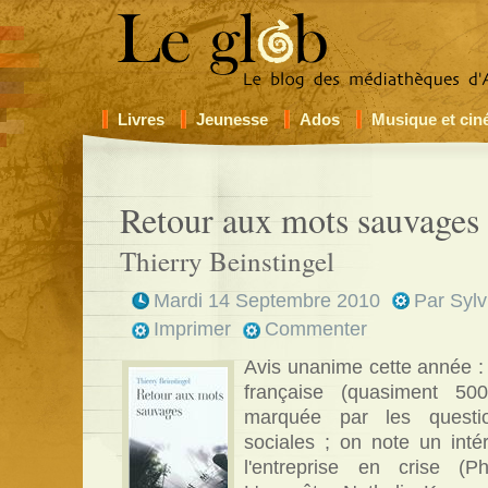
Livres
Jeunesse
Ados
Musique et ci
Retour aux mots sauvages
Thierry Beinstingel
Mardi 14 Septembre 2010
Par
Sylv
Imprimer
Commenter
Avis unanime cette année : l
française (quasiment 50
marquée par les questi
sociales ; on note un int
l'entreprise en crise (P