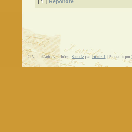
|
|
Répondre
© Ville d'Antony | Thème
Scruffy
par
Fresh01
| Propulsé par