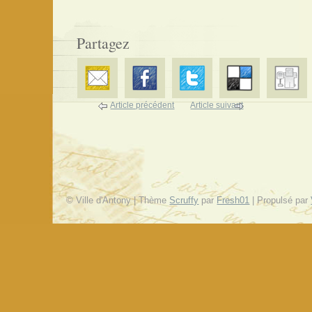
Partagez
Article précédent
Article suivant
© Ville d'Antony | Thème
Scruffy
par
Fresh01
| Propulsé par