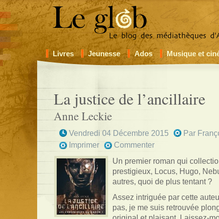
Livres
Jeunesse
Ados
Musique et ci
La justice de l’ancillaire
Anne Leckie
Vendredi 04 Décembre 2015
Par
Franç
Imprimer
Commenter
Un premier roman qui collectio
prestigieux, Locus, Hugo, Nebu
autres, quoi de plus tentant ?
Assez intriguée par cette aute
pas, je me suis retrouvée plo
original et plaisant. Laissez-m