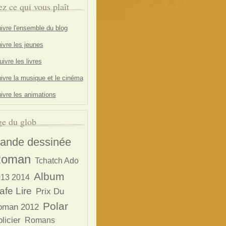
ez ce qui vous plaît
ivre l'ensemble du blog
ivre les jeunes
ivre les livres
ivre la musique et le cinéma
ivre les animations
e du glob
ande dessinée
oman
Tchatch Ado
Album
13 2014
afe Lire
Prix Du
Polar
oman 2012
licier
Romans