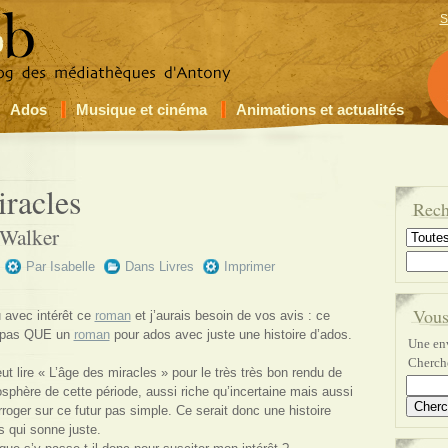
S
Ados
Musique et cinéma
Animations et actualités
iracles
Rech
Walker
Par
Isabelle
Dans
Livres
Imprimer
Vous
u avec intérêt ce
roman
et j’aurais besoin de vos avis : ce
 pas QUE un
roman
pour ados avec juste une histoire d’ados.
Une env
Cherche
ut lire « L’âge des miracles » pour le très très bon rendu de
osphère de cette période, aussi riche qu’incertaine mais aussi
erroger sur ce futur pas simple. Ce serait donc une histoire
s qui sonne juste.