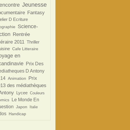
Jeunesse
encontre
ocumentaire
Fantasy
elier D Ecriture
Science-
ographie
ction
Rentrée
ttéraire 2011
Thriller
isine
Cafe Litteraire
oyage en
candinavie
Prix Des
diatheques D Antony
Prix
014
Animation
13 des médiathèques
Antony
Lycee
Couleurs
Le Monde En
omics
estion
Japon
Italie
dos
Handicap