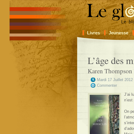
Livres
Jeunesse
L’âge des m
Karen Thompson 
Mardi 17 Juillet 2012
Commenter
J’ai l
n’est
On pe
l’atm
s’int
d’ado