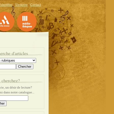
'identifier
-
S'inscrire
-
Contact
erche d'articles
 cherchez?
ie, un désir de lecture?
z dans notre catalogue...