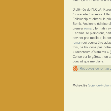
interroge sur notre faculté 
Diplômée de l’UCLA, Karen 
l'université Columbia. Elle
Fellowship et obtenu le pri
Bomb. Ancienne éditrice ch
premier
roman
, le matin av
Certains se plaindront, ce
devient pas meilleur, le co
roman
qui pourra être adap
fois, ne boudons pas notre
« raconteurs d’histoires » 
Cerise sur le gâteau : un a
pouvait que me plaire.
Retrouvez ce roman d
Mots-clés
Science-Fiction