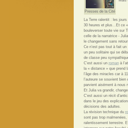
Mais 
Presses de la Cité
La Terre ralentit : les jour
30 heures et plus…Et ce « 
bouleverser toute vie sur T
celle de la narratrice - Ju
le changement sans retour 
Ce n’est pas tout à fait un
un peu solitaire qui se d
de classe peu sympathiques
C’est aussi un
roman
à l’a
la « distance » que prend la
l’âge des miracles car à 11
l’auteure se souvient bien 
parvient aisément à nous 
Et Julia va grandir, chan
C’est aussi un récit d’anti
dans le jeu des explication
décisions des adultes.
La révision technique du
r
sont pas trop malmenées, l
ralentissement terrestre. E