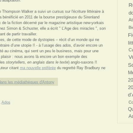
d’adaptation.
R
Thompson Walker a suivi un cursus sur l'écriture littéraire à
d
 a bénéficié en 2011 de la bourse prestigieuse du Sirenland
At
x de la fiction décerné par le magazine artistique new-yorkais
Bi
ez Simon & Schuster, elle a écrit " L’Age des miracles ", son
ant de partir travailler.
Fi
rtes, de cette mode de dystopies – récit d’un monde qui ne
li
ntraire d’une utopie !! - à l’usage des ados, d’avoir encore un
Cu
té au cinéma, qui sent un peu le business, mais pour une
V
 plaisir : nous avons là encore un bon exemple des
(les
storytellers, en anglais dans le texte
) anglo-saxons !!
S
uteur citant
ma nouvelle préférée
du regretté Ray Bradbury ne
Me
2
ans les médiathèques d'Antony
20
d’
C
,
Ados
Qu
A