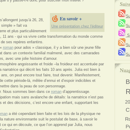
que s’y passe-t-il donc pour susciter mon intérêt ?
Suiv
Su
En savoir +
s s’allongent jusqu’à 26, 28,
simple » fait va
Su
Une présentation chez l'éditeur
erre et plus particulièrement
Su
lia, 11 ans - qui va vivre cette transformation du monde comme
de ses repères enfantins.
Su
 «
roman
pour ados » classique, il y a bien sûr une jeune fille
ébat dans un contexte familial malmené, avec des camarades
Su
, avec une jolie histoire d’amour.
tmosphère angoissante et froide –la froideur est accentuée par
Nuag
 narratrice qui décrit les faits 10 ans après. Julia est bien à
 ans, on peut encore tout faire, tout devenir. Manifestement,
B
de cette période-là, mêlée d’ennui et d’espoir indicibles et
mettre dans la peau de son personnage.
R
ger. Nous sommes bien dans ce
roman
d’apprentissage.
cipation mais sans avalanche de détails: la narratrice n’est pas
20
s et des décisions, c’est encore une enfant, supportant les
C
oman
a été cependant bien faite et les lois de la physique ne
R
a nature environnante suit le postulat de base, à savoir le
t ce qui en découle, ce que l’on apprend par Julia, nous
Po