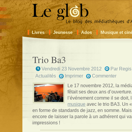
Livres
Jeunesse
Ados
Musique et ci
Trio Ba3
Vendredi 23 Novembre 2012
Par
Regis
Actualités
Imprimer
Commenter
Le 17 novembre 2012, la médi
fêtait ses deux ans d’ouverture
l’événement comme il se doit, l
musique
avec le trio BA3. Un «
en forme de standards de jazz, en somme. Mais 
encore de laisser la parole à un adhérent qui va
impressions !