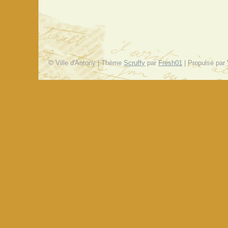
© Ville d'Antony | Thème
Scruffy
par
Fresh01
| Propulsé par