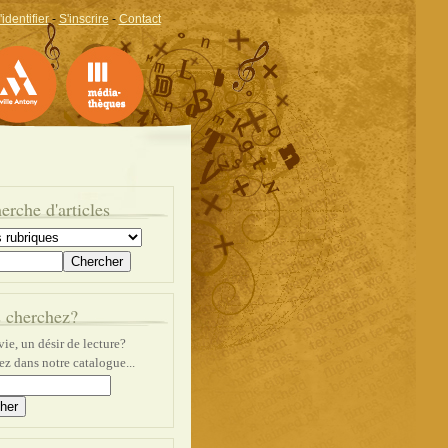
'identifier
-
S'inscrire
-
Contact
erche d'articles
 cherchez?
ie, un désir de lecture?
z dans notre catalogue...