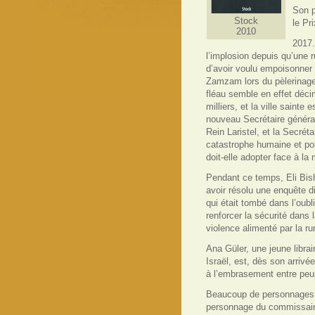
Son p
Stock
le Pr
2010
2017.
l’implosion depuis qu’une 
d’avoir voulu empoisonner 
Zamzam lors du pèlerinage
fléau semble en effet décim
milliers, et la ville sainte
nouveau Secrétaire généra
Rein Laristel, et la Secrét
catastrophe humaine et pol
doit-elle adopter face à l
Pendant ce temps, Eli Bis
avoir résolu une enquête dif
qui était tombé dans l’oubl
renforcer la sécurité dans l
violence alimenté par la ru
Ana Güler, une jeune librai
Israël, est, dès son arrivée
à l’embrasement entre peu
Beaucoup de personnages da
personnage du commissaire