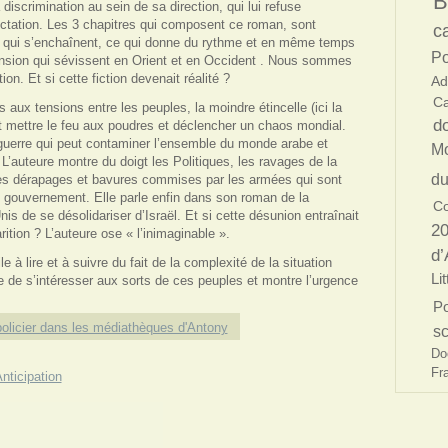
B
la discrimination au sein de sa direction, qui lui refuse
ctation. Les 3 chapitres qui composent ce roman, sont
c
ts qui s’enchaînent, ce qui donne du rythme et en même temps
Po
ension qui sévissent en Orient et en Occident . Nous sommes
ion. Et si cette fiction devenait réalité ?
Ad
Ca
aux tensions entre les peuples, la moindre étincelle (ici la
d
ut mettre le feu aux poudres et déclencher un chaos mondial.
 guerre qui peut contaminer l’ensemble du monde arabe et
Mo
 L’auteure montre du doigt les Politiques, les ravages de la
du
 les dérapages et bavures commises par les armées qui sont
 gouvernement. Elle parle enfin dans son roman de la
C
nis de se désolidariser d’Israël. Et si cette désunion entraînait
20
arition ? L’auteure ose « l’inimaginable ».
d’
 à lire et à suivre du fait de la complexité de la situation
Li
ite de s’intéresser aux sorts de ces peuples et montre l’urgence
Po
olicier dans les médiathèques d'Antony
s
Do
Fr
nticipation