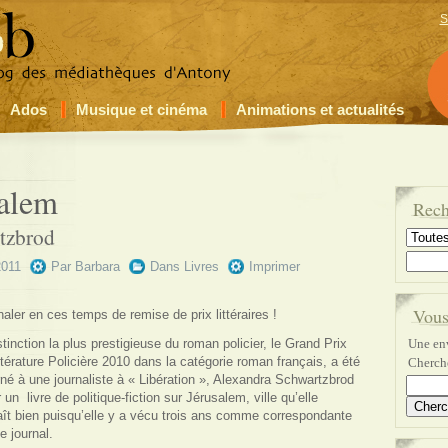
S
Ados
Musique et cinéma
Animations et actualités
salem
Rech
tzbrod
2011
Par
Barbara
Dans
Livres
Imprimer
Vous
naler en ces temps de remise de prix littéraires !
stinction la plus prestigieuse du roman policier, le Grand Prix
Une env
ttérature Policière 2010 dans la catégorie roman français, a été
Cherche
né à une journaliste à « Libération », Alexandra Schwartzbrod
 un livre de politique-fiction sur Jérusalem, ville qu’elle
ît bien puisqu’elle y a vécu trois ans comme correspondante
e journal.