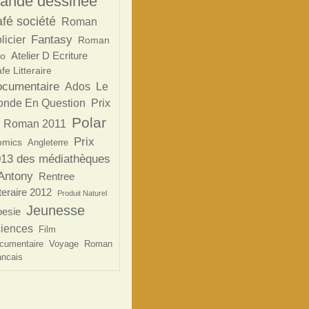
ande dessinée
afé société
Roman
Fantasy
licier
Roman
Atelier D Ecriture
o
fe Litteraire
ocumentaire
Ados
Le
nde En Question
Prix
Polar
 Roman 2011
Prix
omics
Angleterre
13 des médiathèques
Antony
Rentree
tteraire 2012
Produit Naturel
Jeunesse
esie
ciences
Film
cumentaire
Voyage
Roman
ancais