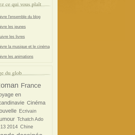
ez ce qui vous plaît
ivre l'ensemble du blog
ivre les jeunes
ivre les livres
ivre la musique et le cinéma
ivre les animations
e du glob
oman
France
oyage en
candinavie
Cinéma
ouvelle
Ecrivain
umour
Tchatch Ado
13 2014
Chine