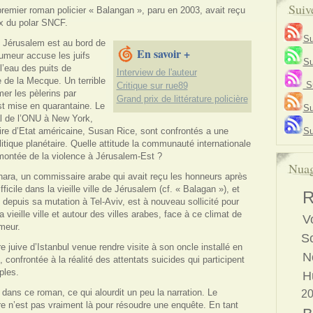
Suiv
remier roman policier « Balangan », paru en 2003, avait reçu
ix du polar SNCF.
Su
 Jérusalem est au bord de
En savoir +
rumeur accuse les juifs
Su
l’eau des puits de
Interview de l'auteur
 de la Mecque. Un terrible
Su
Critique sur rue89
er les pèlerins par
Grand prix de littérature policière
 est mise en quarantaine. Le
Su
l de l’ONU à New York,
aire d’Etat américaine, Susan Rice, sont confrontés a une
Su
itique planétaire. Quelle attitude la communauté internationale
a montée de la violence à Jérusalem-Est ?
Nuag
hara, un commissaire arabe qui avait reçu les honneurs après
ficile dans la vieille ville de Jérusalem (cf. « Balagan »), et
R
i depuis sa mutation à Tel-Aviv, est à nouveau sollicité pour
a vieille ville et autour des villes arabes, face à ce climat de
V
meur.
S
re juive d’Istanbul venue rendre visite à son oncle installé en
N
, confrontée à la réalité des attentats suicides qui participent
ples.
H
ns ce roman, ce qui alourdit un peu la narration. Le
20
 n’est pas vraiment là pour résoudre une enquête. En tant