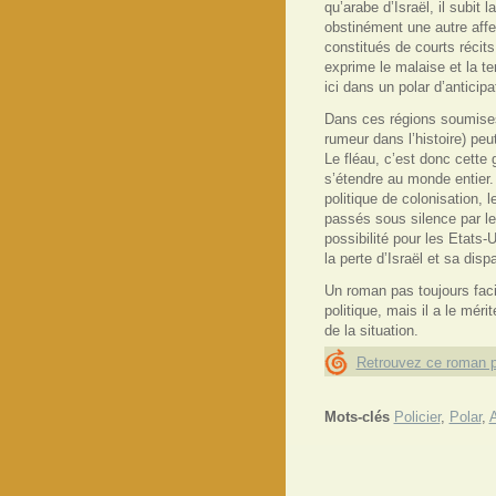
qu’arabe d’Israël, il subit 
obstinément une autre affe
constitués de courts réci
exprime le malaise et la t
ici dans un polar d’anticipat
Dans ces régions soumises 
rumeur dans l’histoire) pe
Le fléau, c’est donc cette
s’étendre au monde entier.
politique de colonisation,
passés sous silence par le
possibilité pour les Etats-U
la perte d’Israël et sa disp
Un roman pas toujours facile
politique, mais il a le mér
de la situation.
Retrouvez ce roman p
Mots-clés
Policier
,
Polar
,
A