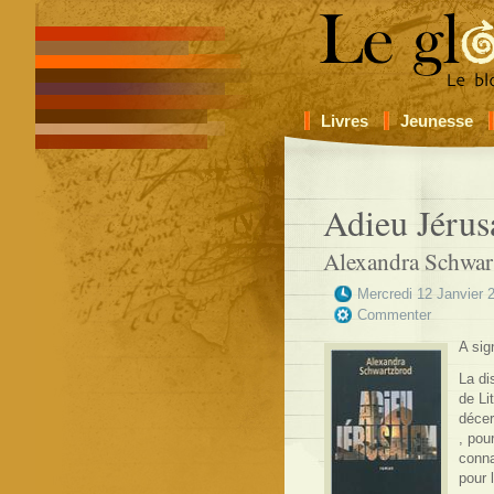
Livres
Jeunesse
Adieu Jéru
Alexandra Schwar
Mercredi 12 Janvier 
Commenter
A sig
La di
de Li
décer
, pour
conna
pour l