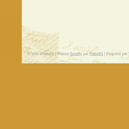
© Ville d'Antony | Thème
Scruffy
par
Fresh01
| Propulsé par