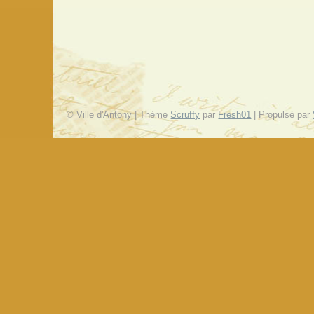
© Ville d'Antony | Thème
Scruffy
par
Fresh01
| Propulsé par