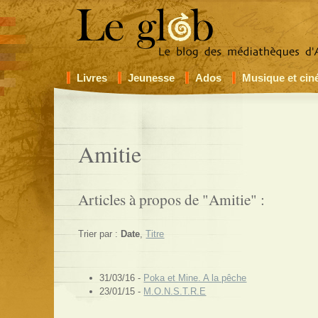
Livres
Jeunesse
Ados
Musique et ci
Amitie
Articles à propos de "Amitie" :
Trier par :
Date
,
Titre
31/03/16 -
Poka et Mine. A la pêche
23/01/15 -
M.O.N.S.T.R.E