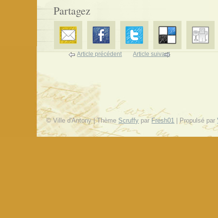
Partagez
Article précédent
Article suivant
© Ville d'Antony | Thème
Scruffy
par
Fresh01
| Propulsé par