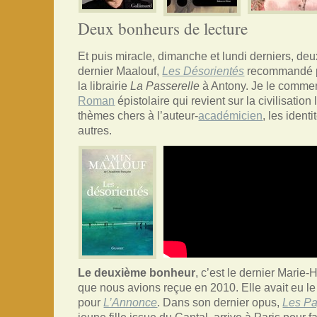
Deux bonheurs de lecture
Et puis miracle, dimanche et lundi derniers, de
dernier Maalouf,
Les Désorientés
recommandé p
la librairie
La Passerelle
à Antony. Je le commenc
Roman
épistolaire qui revient sur la civilisation
thèmes chers à l’auteur-
académicien
, les ident
autres.
Le deuxième bonheur
, c’est le dernier Marie
que nous avions reçue en 2010. Elle avait eu le 
pour
L’Annonce
. Dans son dernier opus,
Les P