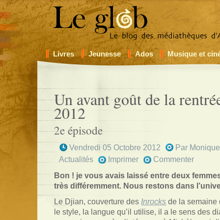
Livres
Jeunesse
Ados
Musique et ci
Un avant goût de la rentrée
2012
2e épisode
Vendredi 05 Octobre 2012
Par
Moniqu
Actualités
Imprimer
Commenter
Bon ! je vous avais laissé entre deux femme
très différemment. Nous restons dans l’unive
Le Djian, couverture des
Inrocks
de la semaine 
le style, la langue qu’il utilise, il a le sens des d