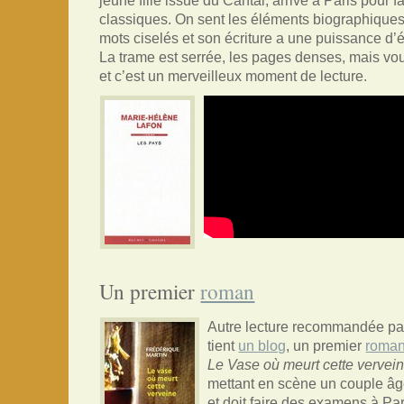
jeune fille issue du Cantal, arrive à Paris pour f
classiques. On sent les éléments biographiques
mots ciselés et son écriture a une puissance d’é
La trame est serrée, les pages denses, mais vous
et c’est un merveilleux moment de lecture.
Un premier
roman
Autre lecture recommandée par
tient
un blog
, un premier
roma
Le Vase où meurt cette vervei
mettant en scène un couple â
et doit faire des examens à Par