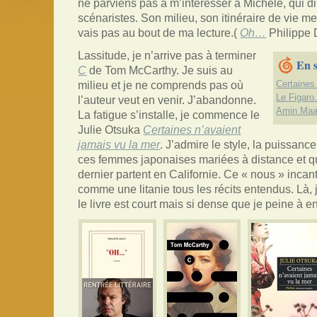
ne parviens pas à m’intéresser à Michèle, qui d
scénaristes. Son milieu, son itinéraire de vie m
vais pas au bout de ma lecture.(
Oh…
Philippe 
Lassitude, je n’arrive pas à terminer
En s
C
de Tom McCarthy. Je suis au
milieu et je ne comprends pas où
Certaines 
Le Figaro.
l’auteur veut en venir. J’abandonne.
Amin Maalo
La fatigue s’installe, je commence le
Julie Otsuka
Certaines n’avaient
jamais vu la mer
. J’admire le style, la puissanc
ces femmes japonaises mariées à distance et qu
dernier partent en Californie. Ce « nous » incan
comme une litanie tous les récits entendus. Là, j
le livre est court mais si dense que je peine à en