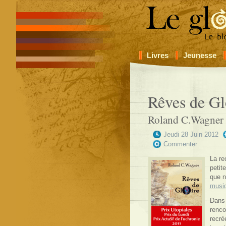
Livres
Jeunesse
Rêves de Gl
Roland C.Wagner
Jeudi 28 Juin 2012
Commenter
La re
petit
que n
musi
Dans
renco
recré