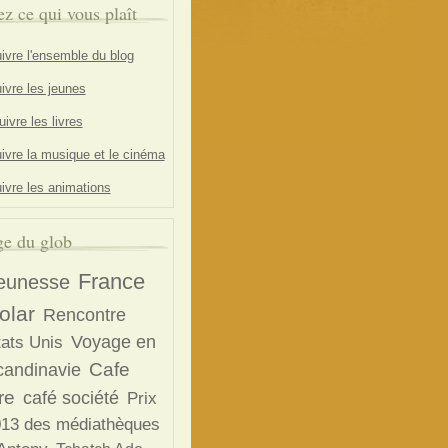
ez ce qui vous plaît
ivre l'ensemble du blog
ivre les jeunes
ivre les livres
ivre la musique et le cinéma
ivre les animations
e du glob
France
eunesse
olar
Rencontre
Voyage en
tats Unis
Cafe
candinavie
re
café société
Prix
13 des médiathèques