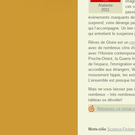
imagi
Atalante
ces v
2011
passé
évènements marquants de l'H
surprend, voire dérange par
qui l’accompagne. Un lien e
qui entretient le suspense 
Rêves de Gloire est un
ro
avec de nombreux clins d'œ
avec l’Histoire contemporai
Proche-Orient, la Guerre fr
de l'espace, l'immigration e
accordée aux étrangers, W
mouvement hippie, les e
L’ensemble est presque tro
Mais ne vous laissez pas im
nombreux – très nombreux –
tableau se dévoiler!
Retrouvez ce roman d
Mots-clés
Science-Fiction