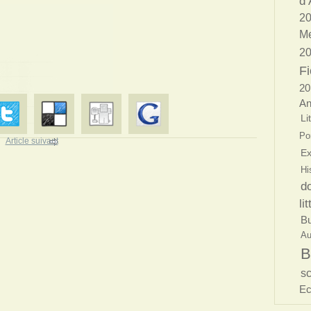
d’
20
Me
2
Fi
20
An
Li
Por
Article suivant
Ex
Hi
d
li
Bu
Au
B
s
Ec