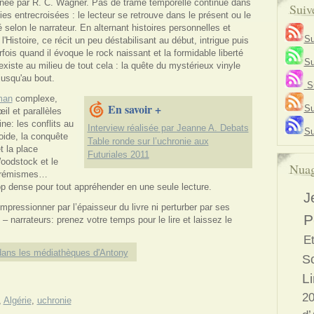
née par R. C. Wagner. Pas de trame temporelle continue dans
Suiv
ies entrecroisées : le lecteur se retrouve dans le présent ou le
 selon le narrateur. En alternant histoires personnelles et
Su
istoire, ce récit un peu déstabilisant au début, intrigue puis
fois quand il évoque le rock naissant et la formidable liberté
Su
xiste au milieu de tout cela : la quête du mystérieux vinyle
jusqu'au bout.
Su
man
complexe,
En savoir +
Su
il et parallèles
ne: les conflits au
Interview réalisée par Jeanne A. Debats
Su
oide, la conquête
Table ronde sur l’uchronie aux
t la place
Futuriales 2011
oodstock et le
Nuag
xtrémismes…
p dense pour tout appréhender en une seule lecture.
J
pressionner par l’épaisseur du livre ni perturber par ses
P
 narrateurs: prenez votre temps pour le lire et laissez le
E
ans les médiathèques d'Antony
S
Li
20
,
Algérie
,
uchronie