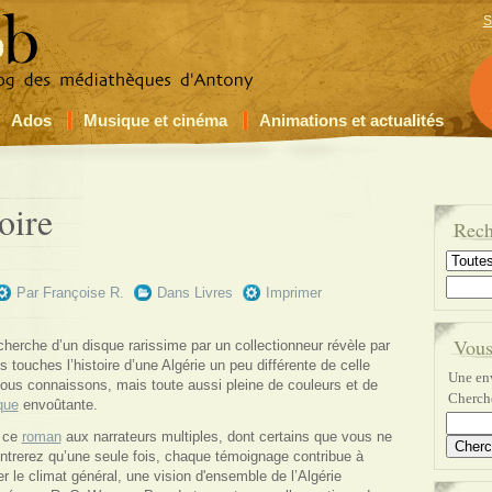
S
Ados
Musique et cinéma
Animations et actualités
oire
Rech
Par
Françoise R.
Dans
Livres
Imprimer
Vous
cherche d’un disque rarissime par un collectionneur révèle par
es touches l’histoire d’une Algérie un peu différente de celle
Une env
ous connaissons, mais toute aussi pleine de couleurs et de
Cherche
que
envoûtante.
 ce
roman
aux narrateurs multiples, dont certains que vous ne
ntrerez qu’une seule fois, chaque témoignage contribue à
er le climat général, une vision d'ensemble de l’Algérie