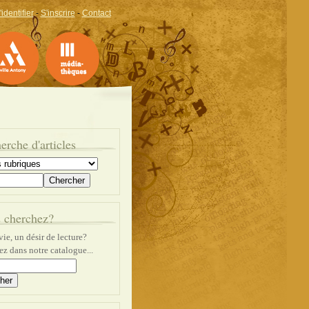
'identifier
-
S'inscrire
-
Contact
erche d'articles
 cherchez?
ie, un désir de lecture?
z dans notre catalogue...