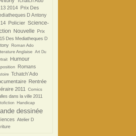
Antony
Tchatch Ado
13 2014
Prix Des
diatheques D Antony
Science-
Policier
014
ction
Nouvelle
Prix
15 Des Mediatheques D
tony
Roman Ado
tterature Anglaise
Art Du
Humour
trait
Romans
position
Tchatch’Ado
stoire
ocumentaire
Rentrée
ttéraire 2011
Comics
lles dans la ville 2011
Handicap
tofiction
ande dessinée
ciences
Atelier D
riture