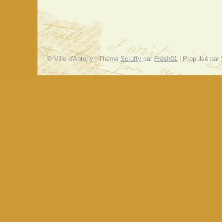
© Ville d'Antony | Thème
Scruffy
par
Fresh01
| Propulsé par