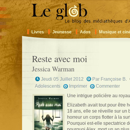
Livres
Jeunesse
Ados
Musique et ci
Reste avec moi
Jessica Warman
Jeudi 05 Juillet 2012
Par
Françoise B.
Adolescents
Imprimer
Commenter
Une intrigue policière au roya
Elizabeth avait tout pour être
18 ans, elle se réveille sur un 
horreur un corps flotter à la sur
Pourquoi est-elle spectatrice d
pourquoi Alex, mort un an plus t