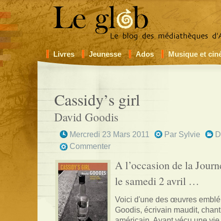
Livres
Jeunesse
Ados
Musique et ci
Cassidy’s girl
David Goodis
Mercredi 23 Mars 2011
Par
Sylvie
D
Commenter
A l’occasion de la Journ
le samedi 2 avril …
Voici d'une des œuvres embl
Goodis, écrivain maudit, chan
américain. Ayant vécu une vie 