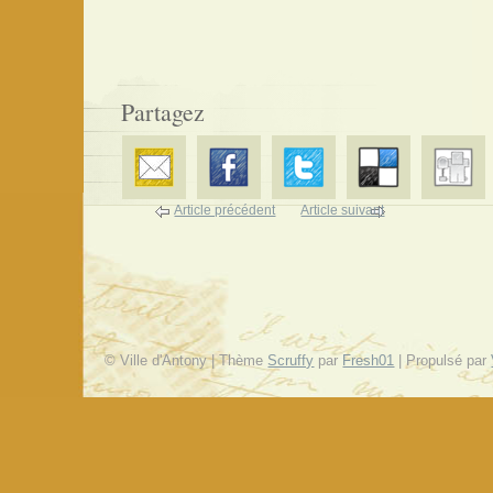
Partagez
Article précédent
Article suivant
© Ville d'Antony | Thème
Scruffy
par
Fresh01
| Propulsé par