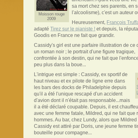
sa mort chez ses parents, en
l'alcoolisme), c'est un auteur 
Moisson rouge
2009
Heureusement,
François Truff
adapté
Tirez sur le pianiste !
et depuis, la réput
Goodis en France ne fait que grandir.
Cassidy's girl est une parfaire illustration de ce 
un roman noir ; le portrait d'une figure tragique,
confrontée à son destin, qui ne fait que l'enfonc
peu plus dans la boue...
L'intrigue est simple : Cassidy, ex sportif de
haut niveau et ex pilote de ligne erre dans
les bars des docks de Philadelphie depuis
qu'il a été l'unique rescapé d'un accident
d'avion dont il n'était pas responsable...mais
il a été déclaré coupable. Depuis, il est chauffeu
avec une femme fatale, Mildred, qui ne fait que 
hommes. Au bar, chez Lundy, alors que Mildred 
Cassidy est attiré par Doris, une jeune femme ti
bouteille pour compagne...