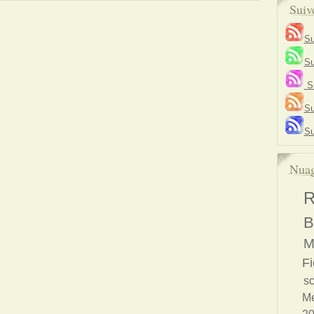
Suiv
Su
Su
Su
Su
Su
Nuag
R
B
M
Fi
s
Me