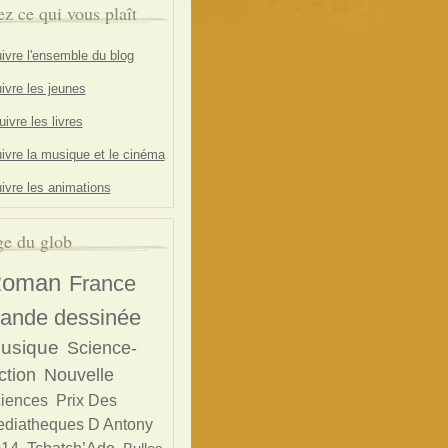
ez ce qui vous plaît
ivre l'ensemble du blog
ivre les jeunes
ivre les livres
ivre la musique et le cinéma
ivre les animations
e du glob
oman
France
ande dessinée
usique
Science-
ction
Nouvelle
ciences
Prix Des
diatheques D Antony