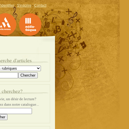
'identifier
-
S'inscrire
-
Contact
erche d'articles
 cherchez?
ie, un désir de lecture?
z dans notre catalogue...