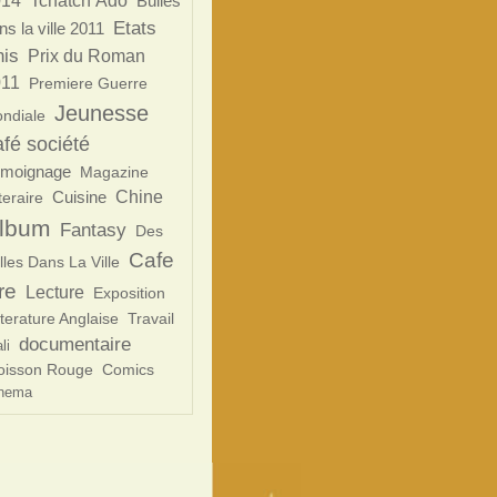
014
Tchatch’Ado
Bulles
Etats
ns la ville 2011
is
Prix du Roman
11
Premiere Guerre
Jeunesse
ndiale
afé société
emoignage
Magazine
Cuisine
Chine
teraire
lbum
Fantasy
Des
Cafe
lles Dans La Ville
re
Lecture
Exposition
tterature Anglaise
Travail
documentaire
li
isson Rouge
Comics
nema