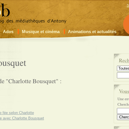
S
Ados
Musique et cinéma
Animations et actualités
ousquet
Rech
de "Charlotte Bousquet" :
Vous
Une env
Cherche
e fée selon Charlotte
e avec Charlotte Bousquet