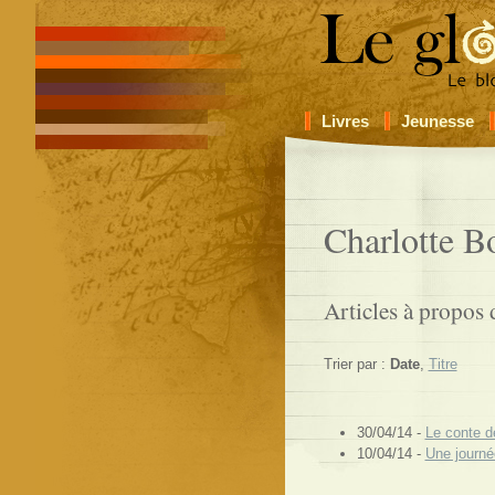
Livres
Jeunesse
Charlotte B
Articles à propos 
Trier par :
Date
,
Titre
30/04/14 -
Le conte d
10/04/14 -
Une journé