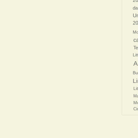
2
da
Un
20
Mo
c
T
Lit
A
Bu
Li
Li
Ma
Mo
Ci