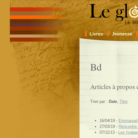
Livres
Jeunesse
Bd
Articles à propos 
Trier par :
Date
,
Titre
16/04/19 -
Emmanuel 
27/03/19 -
Rencontre 
07/11/13 -
Les (vraies)