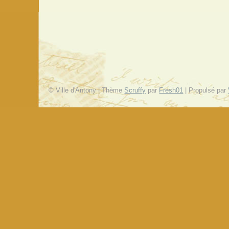
© Ville d'Antony | Thème
Scruffy
par
Fresh01
| Propulsé par