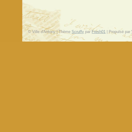
© Ville d'Antony | Thème
Scruffy
par
Fresh01
| Propulsé par