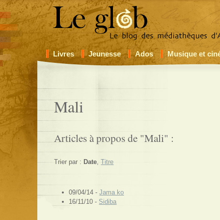
Livres
Jeunesse
Ados
Musique et ci
Mali
Articles à propos de "Mali" :
Trier par :
Date
,
Titre
09/04/14 -
Jama ko
16/11/10 -
Sidiba