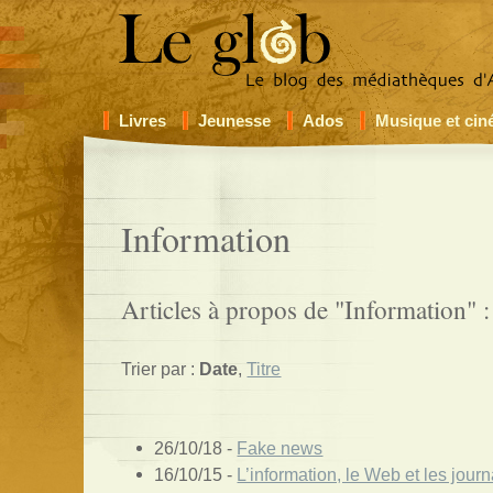
Livres
Jeunesse
Ados
Musique et ci
Information
Articles à propos de "Information" :
Trier par :
Date
,
Titre
26/10/18 -
Fake news
16/10/15 -
L’information, le Web et les journ