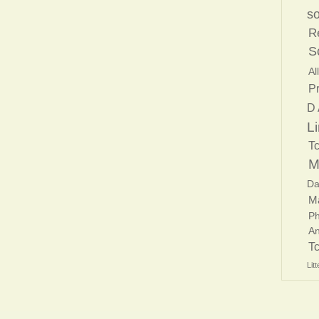
so
Re
S
Al
P
D 
Li
T
M
Da
M
Ph
An
T
Lit