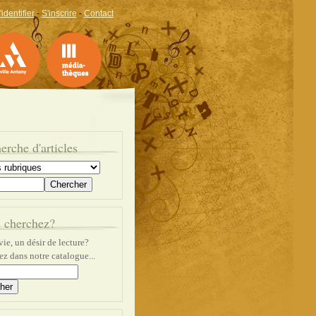
'identifier
-
S'inscrire
-
Contact
erche d'articles
 cherchez?
ie, un désir de lecture?
z dans notre catalogue...