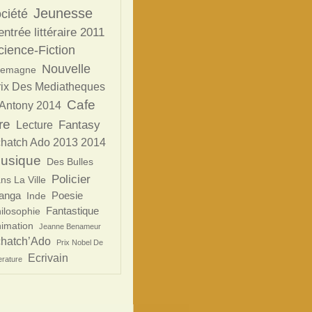
Jeunesse
ciété
ntrée littéraire 2011
cience-Fiction
Nouvelle
lemagne
rix Des Mediatheques
Cafe
Antony 2014
re
Fantasy
Lecture
chatch Ado 2013 2014
usique
Des Bulles
Policier
ns La Ville
anga
Poesie
Inde
Fantastique
ilosophie
imation
Jeanne Benameur
chatch’Ado
Prix Nobel De
Ecrivain
terature