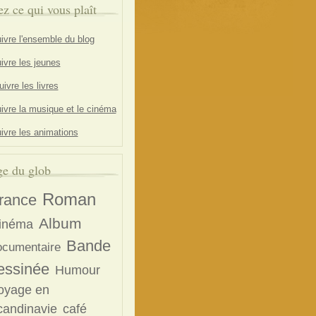
ez ce qui vous plaît
ivre l'ensemble du blog
ivre les jeunes
ivre les livres
ivre la musique et le cinéma
ivre les animations
e du glob
Roman
rance
Album
inéma
Bande
ocumentaire
essinée
Humour
oyage en
candinavie
café