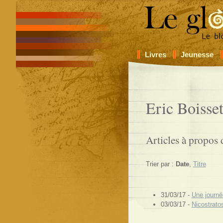
Livres
Jeunesse
Eric Boisse
Articles à propos 
Trier par :
Date
,
Titre
31/03/17 -
Une journé
03/03/17 -
Nicostratos