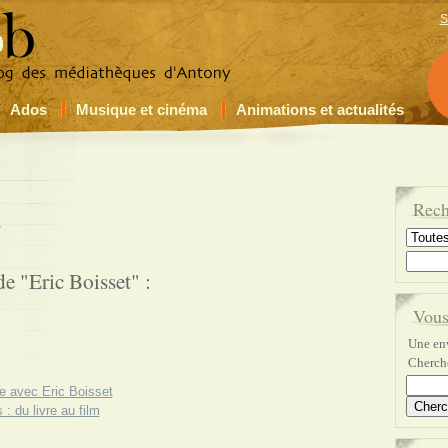
S
Ados
Musique et cinéma
Animations et actualités
t
Rech
de "Eric Boisset" :
Vous
Une env
Cherche
e avec Eric Boisset
 : du livre au film