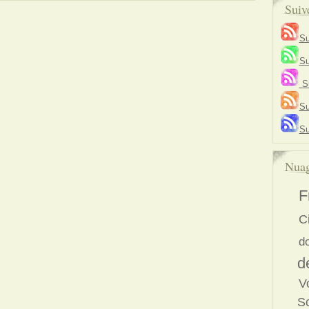
Suiv
Su
Su
Su
Su
Su
Nuag
F
C
d
d
V
S